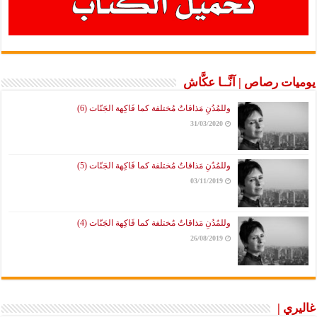
يوميات رصاص | آنَّــا عكَّاش
وللمُدُنِ مَذاقاتٌ مُختلفة كما فَاكِهة الجَنّات (6)
31/03/2020
وللمُدُنِ مَذاقاتٌ مُختلفة كما فَاكِهة الجَنّات (5)
03/11/2019
وللمُدُنِ مَذاقاتٌ مُختلفة كما فَاكِهة الجَنّات (4)
26/08/2019
غاليري |