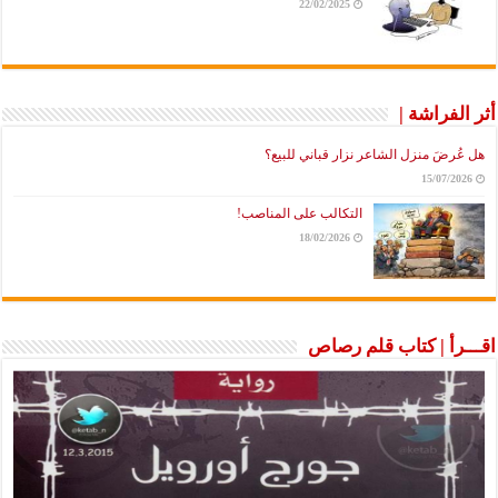
22/02/2025
أثر الفراشة |
هل عُرضَ منزل الشاعر نزار قباني للبيع؟
15/07/2026
التكالب على المناصب!
18/02/2026
اقـــرأ | كتاب قلم رصاص