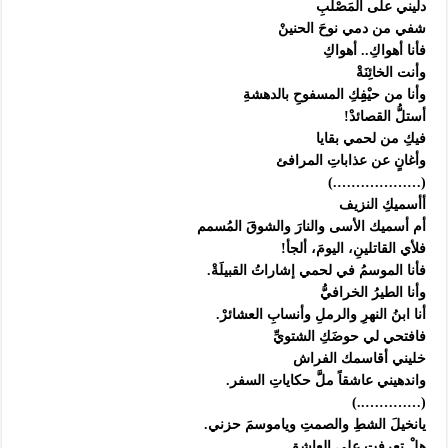
دليني على المَصْلَبِ‏
شفي من دمي نوحَ الحنينْ‏
فأنا أهواكِ.. أهواكِ‏
وأنت الخائِنَةْ‏
وأنا من حيْفِِكِ المسفوحِ بالدهشةِ‏
أستلُّ القصائدْ!‏
فيكِ من لحمي بقايا‏
وأغانٍ عن عذاباتِ المرافئ‏
(……………….)‏
أأسميكِ النزيف‏
أم أسميك الأسى والنارَ والشوقَ المُسمم‏
فلأي القاتلينِ، اليومَ، ألجأ!‏
فأنا الموسمُ في لحمي إشاراتُ القبيلَةْ.‏
وأنا الطيرُ الخرافيُّ‏
أنا ابنُ النهرِ والرملِ وأنسابِ العشائرْ.‏
فافتحي لي حوضَكِ الشتويِّ‏
خليني أقاسمك الفراش‏
واندهيني عاشقاً ملَّ حكاياتِ السفر.‏
(…………..)‏
يانخيلَ الشطِ والصمتِ وياموسمَ حزني.‏
هلْ تعرفتِ على العاشقِ‏