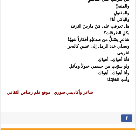
والمنفيِّ‏
والمقتولِ‏
والباكي أنا؟‏
هل تعرفتِ على مَنْ مارسَ النزفَ‏
بكلِ الطرقاتِ؟‏
شاعرٍ يسْتلُّ من صدغيْهِ أفكاراً شهيّةْ‏
ويصلي عددَ الرمل إلى عينينِ كالبحرِ‏
انثريني..‏
فأنا أهواكِ.. أهواكِ‏
ولو سوّيتِ من جسمي خيولاً ومآتمْ.‏
وأنا أهواكَ.. أهواكِ‏
وأنتِ الخائِنَةْ!‏
شاعر وأكاديمي سوري | موقع قلم رصاص الثقافي