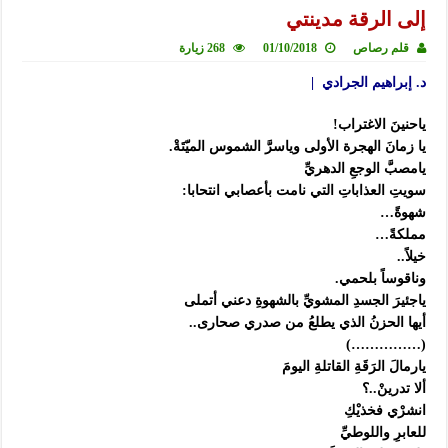
إلى الرقة مدينتي
قلم رصاص
01/10/2018
268 زيارة
د. إبراهيم الجرادي |
ياحنينَ الاغتراب!‏
يا زمانَ الهجرة الأولى وياسرَّ الشموس الميّتَةْ.‏
يامصبَّ الوجعِ الدهريِّ‏
سويتِ العذاباتِ التي نامت بأعصابي انتحابا:‏
شهوةً…‏
مملكةً…‏
خيلاً..‏
وناقوساً بلحمي.‏
ياجئيرَ الجسدِ المشويِّ بالشهوةِ دعني أتملى
أيها الحزنُ الذي يطلعُ من صدري صحارى..‏
(……………)‏
يارمالَ الرَقَةِ القاتلةِ اليومَ‏
ألا تدرينْ..؟‏
انشرْي فخذيْكِ‏
للعابرِ واللوطيِّ‏