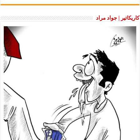
كاريكاتير | جواد مراد