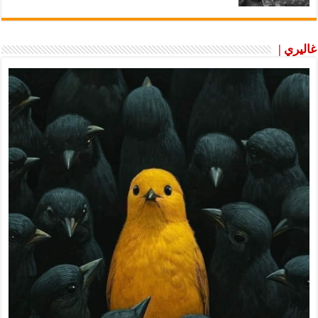
غاليري |