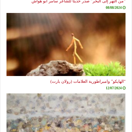
“من النهر إلى البحر” صدر حديثاً للشاعر سامر أبو هواش
08/08/2024
“الهايكو” وامبراطورية العلامات (رولان بارت)
12/07/2024