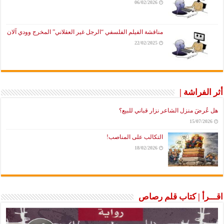
06/02/2026
مناقشة الفيلم الفلسفي “الرجل غير العقلاني” المخرج وودي آلان
22/02/2025
أثر الفراشة |
هل عُرضَ منزل الشاعر نزار قباني للبيع؟
15/07/2026
التكالب على المناصب!
18/02/2026
اقـــرأ | كتاب قلم رصاص