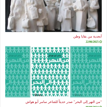
أبجدية من بقايا وطن
22/06/2025
“من النهر إلى البحر” صدر حديثاً للشاعر سامر أبو هواش