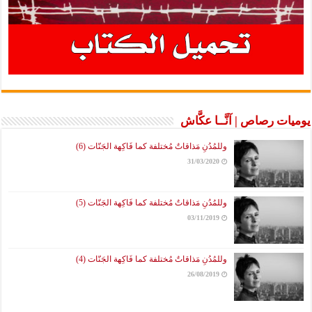
يوميات رصاص | آنَّــا عكَّاش
وللمُدُنِ مَذاقاتٌ مُختلفة كما فَاكِهة الجَنّات (6)
31/03/2020
وللمُدُنِ مَذاقاتٌ مُختلفة كما فَاكِهة الجَنّات (5)
03/11/2019
وللمُدُنِ مَذاقاتٌ مُختلفة كما فَاكِهة الجَنّات (4)
26/08/2019