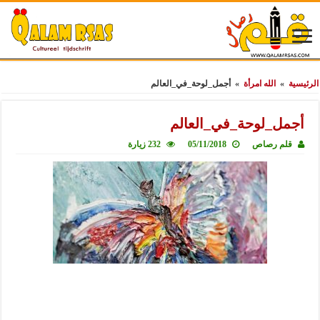
الرئيسية
»
الله امرأة
»
أجمل_لوحة_في_العالم
أجمل_لوحة_في_العالم
قلم رصاص
05/11/2018
232 زيارة