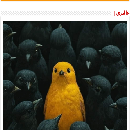
غاليري |