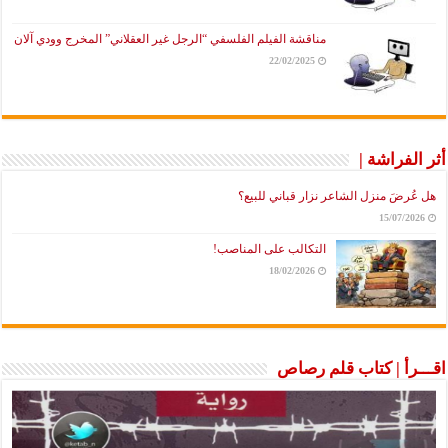
مناقشة الفيلم الفلسفي “الرجل غير العقلاني” المخرج وودي آلان
22/02/2025
أثر الفراشة |
هل عُرضَ منزل الشاعر نزار قباني للبيع؟
15/07/2026
التكالب على المناصب!
18/02/2026
اقـــرأ | كتاب قلم رصاص