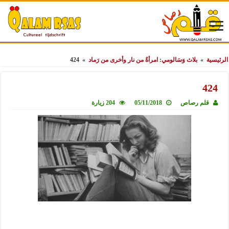
الرئيسية
»
بلاث وَسَالومي: امرأةٌ من نار وأخرى من رَماد
»
424
424
قلم رصاص
05/11/2018
204 زيارة