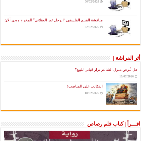
06/02/2026
مناقشة الفيلم الفلسفي “الرجل غير العقلاني” المخرج وودي آلان
22/02/2025
أثر الفراشة |
هل عُرضَ منزل الشاعر نزار قباني للبيع؟
15/07/2026
التكالب على المناصب!
18/02/2026
اقـــرأ | كتاب قلم رصاص