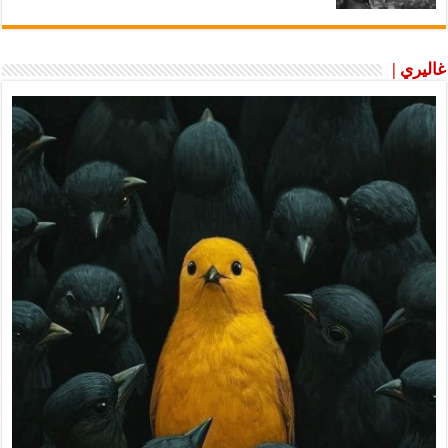
غاليري |