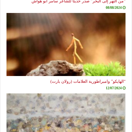
“من النهر إلى البحر” صدر حديثاً للشاعر سامر أبو هواش
08/08/2024
“الهايكو” وامبراطورية العلامات (رولان بارت)
12/07/2024