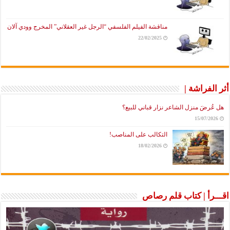
مناقشة الفيلم الفلسفي “الرجل غير العقلاني” المخرج وودي آلان
22/02/2025
أثر الفراشة |
هل عُرضَ منزل الشاعر نزار قباني للبيع؟
15/07/2026
التكالب على المناصب!
18/02/2026
اقـــرأ | كتاب قلم رصاص