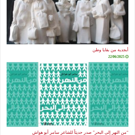
أبجدية من بقايا وطن
22/06/2025
“من النهر إلى البحر” صدر حديثاً للشاعر سامر أبو هواش