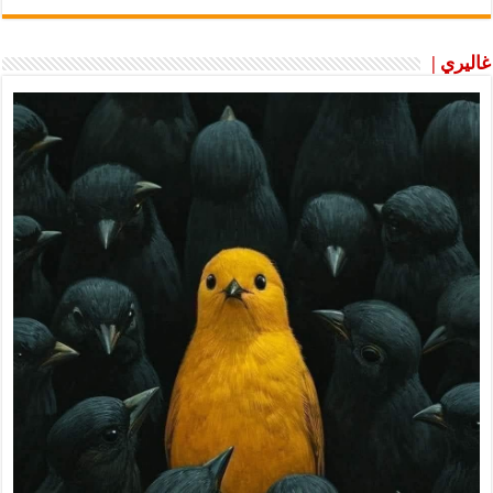
غاليري |