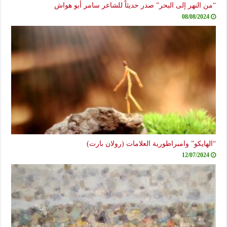
“من النهر إلى البحر” صدر حديثاً للشاعر سامر أبو هواش
08/08/2024
“الهايكو” وامبراطورية العلامات (رولان بارت)
12/07/2024