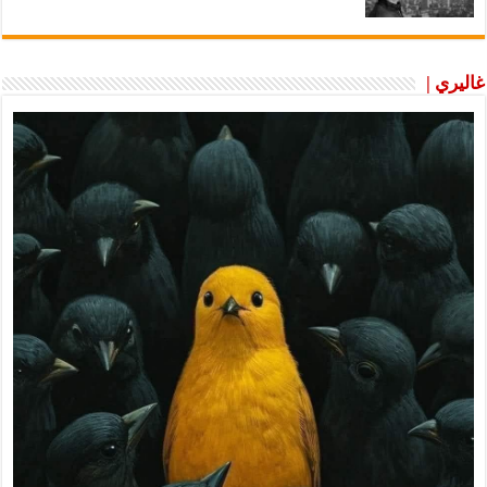
غاليري |