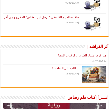
06/02/2026
مناقشة الفيلم الفلسفي “الرجل غير العقلاني” المخرج وودي آلان
22/02/2025
أثر الفراشة |
هل عُرضَ منزل الشاعر نزار قباني للبيع؟
15/07/2026
التكالب على المناصب!
18/02/2026
اقـــرأ | كتاب قلم رصاص