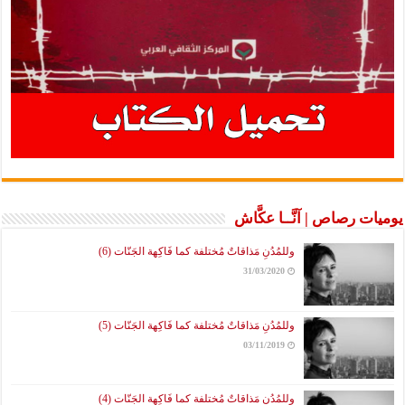
يوميات رصاص | آنَّــا عكَّاش
وللمُدُنِ مَذاقاتٌ مُختلفة كما فَاكِهة الجَنّات (6)
31/03/2020
وللمُدُنِ مَذاقاتٌ مُختلفة كما فَاكِهة الجَنّات (5)
03/11/2019
وللمُدُنِ مَذاقاتٌ مُختلفة كما فَاكِهة الجَنّات (4)