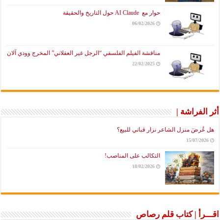
حوار مع AI Claude حول التاريخ والحقيقة
06/02/2026
مناقشة الفيلم الفلسفي “الرجل غير العقلاني” المخرج وودي آلان
22/02/2025
أثر الفراشة |
هل عُرضَ منزل الشاعر نزار قباني للبيع؟
15/07/2026
التكالب على المناصب!
18/02/2026
اقـــرأ | كتاب قلم رصاص