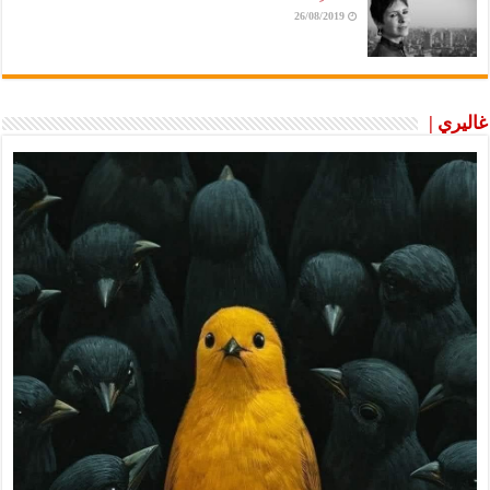
26/08/2019
غاليري |