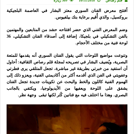
قلم رصاص
10/11/2018
309 زيارة
اُفتتح معرض الفنان السوري معتز البشار في العاصمة البلجيكية
بروكسيل، والذي أُقيم برعاية بنك بيلفيوس.
وضم المعرض الفني الذي حضر افتتاحه حشد من المتابعين والمهتمين
بالفن التشكيلي في بلجيكا، إضافة إلى أصدقاء الفنان التشكيلي، 36
لوحة فنية من مختلف الأحجام.
وتنوعت مواضيع اللوحات التي يقول الفنان السوري أنه يقدمها للمتعة
البصرية، ويُضيف البشار في تصريحه لمجلة قلم رصاص الثقافية: أحاول
أن استفيد من خبرتي بطريقة غير مباشرة، تجعل المتلقي يرى فطرتي
وعفويتي في الفن الذي أقدمه أكثر من أكاديمتي الفنية، ويعزو ذلك إلى
الهموم الفنية كاللون والخط والبحث عن تكوينات جديدة تجعل الفنان
يشفق على اللوحة ويعفيها من الأيديولوجيا، ويكتفي بالجانب
البصري.
وهذا ما اختلف فيه مع فنانين كُثر لكنها تبقى وجهة نظر.