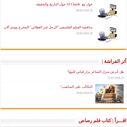
حوار مع AI Claude حول التاريخ والحقيقة
06/02/2026
مناقشة الفيلم الفلسفي “الرجل غير العقلاني” المخرج وودي آلان
22/02/2025
أثر الفراشة |
هل عُرضَ منزل الشاعر نزار قباني للبيع؟
15/07/2026
التكالب على المناصب!
18/02/2026
اقـــرأ | كتاب قلم رصاص