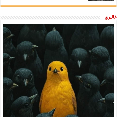
غاليري |