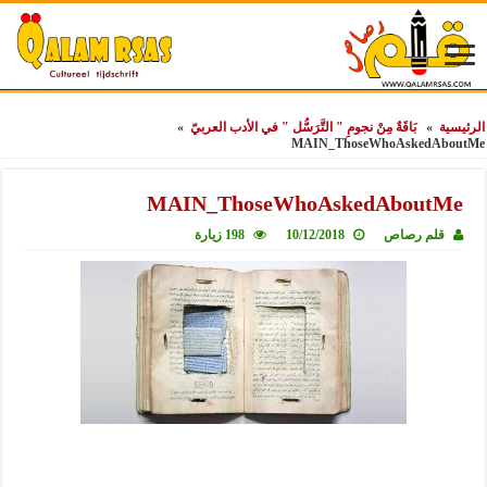
الرئيسية
»
بَاقَةٌ مِنْ نجومِ " التَّرَسُّل " في الأدب العربيّ
»
MAIN_ThoseWhoAskedAboutMe
MAIN_ThoseWhoAskedAboutMe
قلم رصاص
10/12/2018
198 زيارة