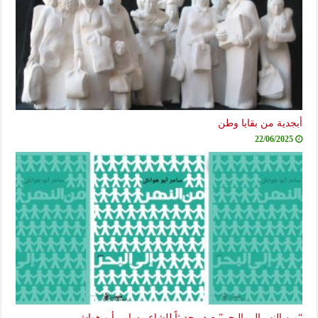
أبجدية من بقايا وطن
22/06/2025
“من النهر إلى البحر” صدر حديثاً للشاعر سامر أبو هواش