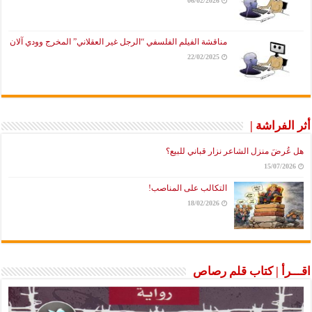
06/02/2026
مناقشة الفيلم الفلسفي “الرجل غير العقلاني” المخرج وودي آلان
22/02/2025
أثر الفراشة |
هل عُرضَ منزل الشاعر نزار قباني للبيع؟
15/07/2026
التكالب على المناصب!
18/02/2026
اقـــرأ | كتاب قلم رصاص