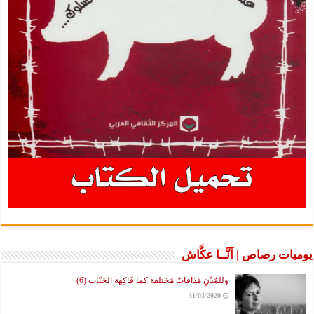
يوميات رصاص | آنَّــا عكَّاش
وللمُدُنِ مَذاقاتٌ مُختلفة كما فَاكِهة الجَنّات (6)
31/03/2020