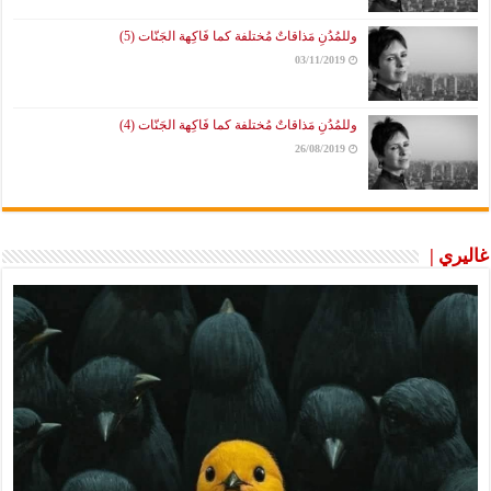
وللمُدُنِ مَذاقاتٌ مُختلفة كما فَاكِهة الجَنّات (5)
03/11/2019
وللمُدُنِ مَذاقاتٌ مُختلفة كما فَاكِهة الجَنّات (4)
26/08/2019
غاليري |