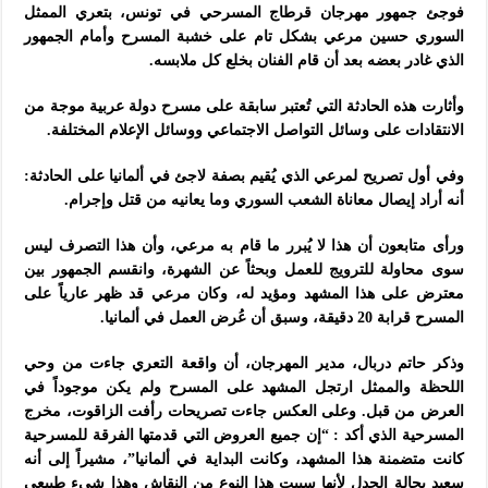
فوجئ جمهور مهرجان قرطاج المسرحي في تونس، بتعري الممثل
السوري حسين مرعي بشكل تام على خشبة المسرح وأمام الجمهور
الذي غادر بعضه بعد أن قام الفنان بخلع كل ملابسه.
وأثارت هذه الحادثة التي تُعتبر سابقة على مسرح دولة عربية موجة من
الانتقادات على وسائل التواصل الاجتماعي ووسائل الإعلام المختلفة.
وفي أول تصريح لمرعي الذي يُقيم بصفة لاجئ في ألمانيا على الحادثة:
أنه أراد إيصال معاناة الشعب السوري وما يعانيه من قتل وإجرام.
ورأى متابعون أن هذا لا يُبرر ما قام به مرعي، وأن هذا التصرف ليس
سوى محاولة للترويج للعمل وبحثاً عن الشهرة، وانقسم الجمهور بين
معترض على هذا المشهد ومؤيد له، وكان مرعي قد ظهر عارياً على
المسرح قرابة 20 دقيقة، وسبق أن عُرض العمل في ألمانيا.
وذكر حاتم دربال، مدير المهرجان، أن واقعة التعري جاءت من وحي
اللحظة والممثل ارتجل المشهد على المسرح ولم يكن موجوداً في
العرض من قبل. وعلى العكس جاءت تصريحات رأفت الزاقوت، مخرج
المسرحية الذي أكد : “إن جميع العروض التي قدمتها الفرقة للمسرحية
كانت متضمنة هذا المشهد، وكانت البداية في ألمانيا”، مشيراً إلى أنه
سعيد بحالة الجدل لأنها سببت هذا النوع من النقاش وهذا شيء طبيعي