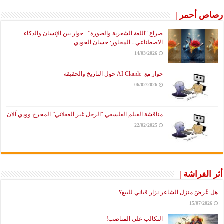
رصاص أحمر |
صراع “اللغة الشعرية والصورة”.. حوار بين الإنسان والذكاء
الاصطناعي ـ المحاور: حسان الجودي
14/03/2026
حوار مع AI Claude حول التاريخ والحقيقة
06/02/2026
مناقشة الفيلم الفلسفي “الرجل غير العقلاني” المخرج وودي آلان
22/02/2025
أثر الفراشة |
هل عُرضَ منزل الشاعر نزار قباني للبيع؟
15/07/2026
التكالب على المناصب!