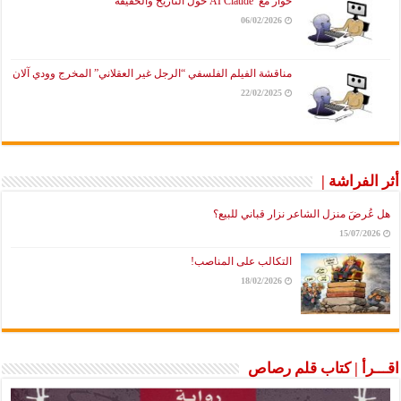
حوار مع AI Claude حول التاريخ والحقيقة
06/02/2026
مناقشة الفيلم الفلسفي “الرجل غير العقلاني” المخرج وودي آلان
22/02/2025
لفراشة |
رضَ منزل الشاعر نزار قباني للبيع؟
15/07/2
التكالب على المناصب!
18/02/2026
رأ | كتاب قلم رصاص