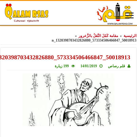
ة
»
مقامة كَمُلَ النَّقلُ بالزَّعرور
»
50018913_57333
50018913_573334506466847_1320398703432
قلم رصاص
14/01/2019
199 زيارة