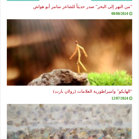
 النهر إلى البحر” صدر حديثاً للشاعر سامر أبو هواش
08/08/2024
هايكو” وامبراطورية العلامات (رولان بارت)
12/07/2024