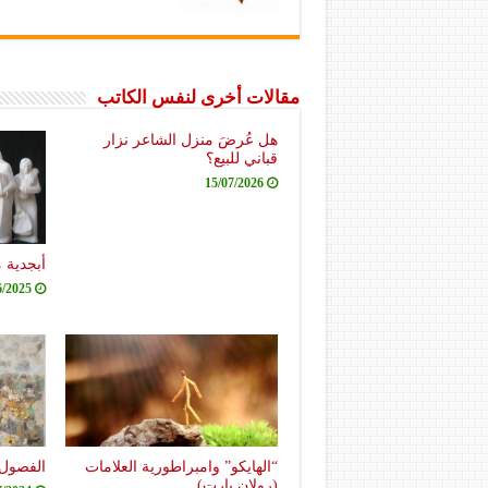
مقالات أخرى لنفس الكاتب
هل عُرضَ منزل الشاعر نزار
قباني للبيع؟
15/07/2026
أبجدية 
6/2025
“الهايكو” وامبراطورية العلامات
الفصول 
(رولان بارت)