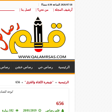
2026/07/18 الساعة 4:30 مساءً
أرشيف المجلة |
من نحن؟ |
اتصل بنا |
ـــــــــــــــ
الرئيسية
رصاص حي
رصاص خشن
رصاص ن
الرئيسية
»
"شِيفرة النّجَاة وَالغَرَق"
»
656
لوحة للفنا
656
قلم رصاص
28/01/2019
182 زيارة