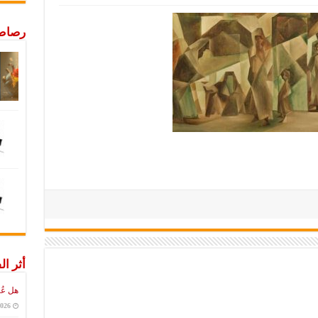
رصاص 
أثر ال
هل عُ
2026