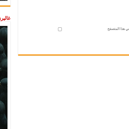
غاليري
في هذا المتصفح