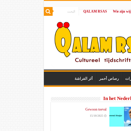
QALAM RSAS
|
رات
رصاص أحمر
أثر الفراشة
In het Neder
Gewoon toeval
15/10/2025