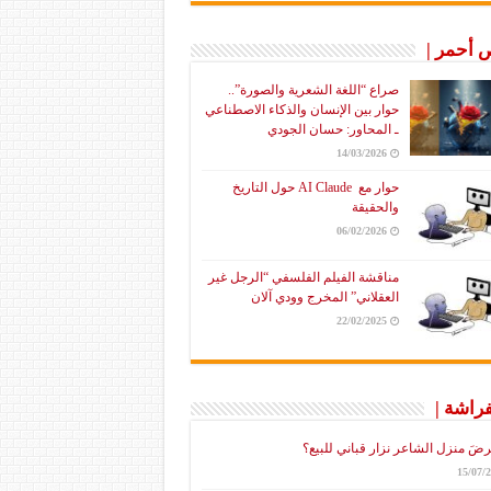
أحمر |
صراع “اللغة الشعرية والصورة”..
حوار بين الإنسان والذكاء الاصطناعي
ـ المحاور: حسان الجودي
14/03/2026
حوار مع AI Claude حول التاريخ
والحقيقة
06/02/2026
مناقشة الفيلم الفلسفي “الرجل غير
العقلاني” المخرج وودي آلان
22/02/2025
فراشة |
رضَ منزل الشاعر نزار قباني للبيع؟
15/07/