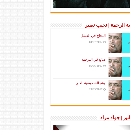
 الرحمة | نجيب نصير
النجاح في الفشل
04/07/2017
ضائع في الترجمة
05/06/2017
وهم الخصوصية الغبي
29/05/2017
تير | جواد مراد