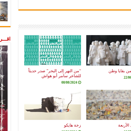
اقـــ
من بقايا وطن
“من النهر إلى البحر” صدر حديثاً
للشاعر سامر أبو هواش
22/0
08/08/2024
الأربعة
زخة هايكو