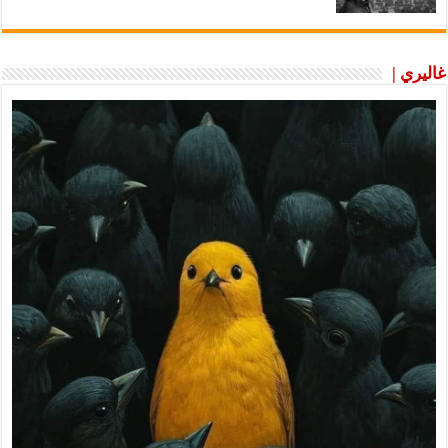
غاليري |