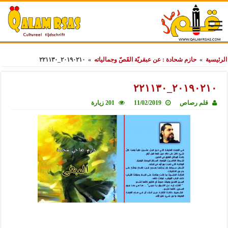
الرئيسية
»
حازم شحادة : عن عبقريّة القَصّ وجمالياته
»
٢٠١٩٠٢١٠_٢٢١١٣٠
٢٠١٩٠٢١٠_٢٢١١٣٠
قلم رصاص
11/02/2019
201 زيارة