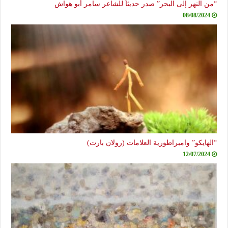
“من النهر إلى البحر” صدر حديثاً للشاعر سامر أبو هواش
08/08/2024
“الهايكو” وامبراطورية العلامات (رولان بارت)
12/07/2024