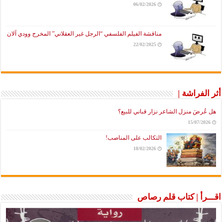
06/02/2026
مناقشة الفيلم الفلسفي “الرجل غير العقلاني” المخرج وودي آلان
22/02/2025
أثر الفراشة |
هل عُرضَ منزل الشاعر نزار قباني للبيع؟
15/07/2026
التكالب على المناصب!
18/02/2026
اقـــرأ | كتاب قلم رصاص