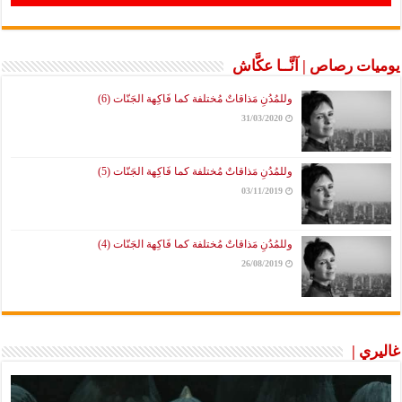
يوميات رصاص | آنَّــا عكَّاش
وللمُدُنِ مَذاقاتٌ مُختلفة كما فَاكِهة الجَنّات (6)
31/03/2020
وللمُدُنِ مَذاقاتٌ مُختلفة كما فَاكِهة الجَنّات (5)
03/11/2019
وللمُدُنِ مَذاقاتٌ مُختلفة كما فَاكِهة الجَنّات (4)
26/08/2019
غاليري |