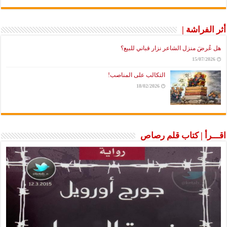
أثر الفراشة |
هل عُرضَ منزل الشاعر نزار قباني للبيع؟
15/07/2026
التكالب على المناصب!
18/02/2026
اقـــرأ | كتاب قلم رصاص