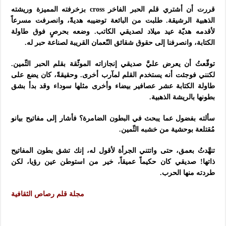
قررت أن أشتري قلم الحبر الفاخر cross بزخرفته المميزة وريشته
الذهبية الرشيقة. طلبت من البائعة توضيبه هديةً، وانصرفت مسرعاً
لأقدمه هديّة عيد ميلاد لصديقي الكاتب. وضعه بحرصٍ فوق طاولة
الكتابة، وانصرفنا إلى حقوق شقائق النّعمان القريبة لصناعة حبر له.
توقّعتُ أن يعرض عليَّ صديقي إنجازاته الموثّقة بقلم الحبر الثّمين.
لكنني فوجئت أنه يستخدم القلم لمآرب أخرى. وحقيقةً، كان يضع على
طاولة الكتابة عشر عصافير بيضاء وأخرى مثلها سوداء وقد بدأ بشق
بطونها بالريشة الذهبية.
سألته بفضول عما يبحث في البطون الضامرة؟ فأشار إلى مفاتيح بيانو
مُقتلعة بوحشية من خشبه الثّمين.
تنهَّدتُ بعمق، حتى واتتني الجرأة لأقول له، إنك تشق بطون المفاتيح
ذاتها! صديقي كان حكيماً عميقاً، خير من استوطن عين رؤيا، لكن
طردته منها الحرب.
مجلة قلم رصاص الثقافية