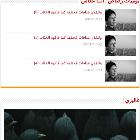
يوميات رصاص | آنَّــا عكَّاش
وللمُدُنِ مَذاقاتٌ مُختلفة كما فَاكِهة الجَنّات (6)
31/03/2020
وللمُدُنِ مَذاقاتٌ مُختلفة كما فَاكِهة الجَنّات (5)
03/11/2019
وللمُدُنِ مَذاقاتٌ مُختلفة كما فَاكِهة الجَنّات (4)
26/08/2019
غاليري |