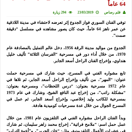
64 عاماً
قلم رصاص
23/03/2019
294 زيارة
توفي الفنان السوري فواز الجدوع إثر تعرضه لاحتشاء في مدينة اللاذقية
عن عمر ناهز 64 عاماً، حيث كان يصور مشاهده في مسلسل “دقيقة
صمت”.
الجدوع من مواليد مدينة الرقة 1956، دخل عالم التمثيل بالمصادفة عام
1970، من خلال أداء دور في مسرحية “الفرسان الثلاثة” تأليف خليل
هنداوي، وإخراج الفنان الراحل أسعد الجابر.
تابع مشواره الفني في المسرح، حيث شارك في مسرحية حملت
عنوان: “المهر”، من تأليف وإخراج الراحل أسعد الجابر، ثم تلاها في
عام 1972 مسرحية بعنوان: “درس اللحظات”، ومسرحية بعنوان:
“مشكلة راتب”، من إخراج
عبد النافع الشيخ، وشارك في عام 1973
بمسرحية للكاتب وليد إخلاصي، وإخراج أسعد الجابر، ثم عمل في
المسرح الجوال من خلال عدة مسرحيات كوميدية هادفة.
وبدأ الفنان الراحل مشواره الفني في التلفزيون عام 1981، من خلال
عمل حمل اسم: “ملامح فراتية”، إخراج محمد زاهر سليمان، ثم شارك
في عشرات الأعمال التلفزيونية، مثل: “خان الحرير”، و”أخوة التراب”