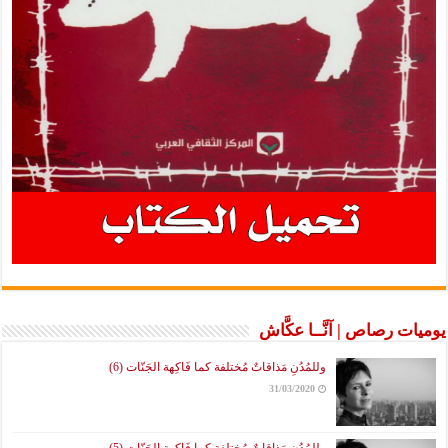
يوميات رصاص | آنَّــا عكَّاش
وللمُدُنِ مَذاقاتٌ مُختلفة كما فَاكِهة الجَنّات (6)
31/03/2020
وللمُدُنِ مَذاقاتٌ مُختلفة كما فَاكِهة الجَنّات (5)