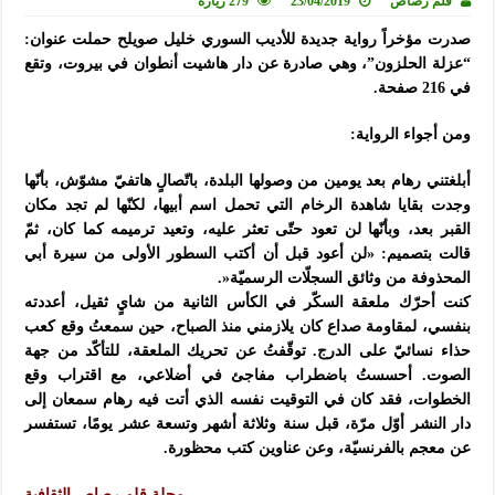
قلم رصاص
23/04/2019
279 زيارة
صدرت مؤخراً رواية جديدة للأديب السوري خليل صويلح حملت عنوان:
“عزلة الحلزون”، وهي صادرة عن دار هاشيت أنطوان في بيروت، وتقع
في 216 صفحة.
ومن أجواء الرواية:
أبلغتني رهام بعد يومين من وصولها البلدة، باتّصالٍ هاتفيّ مشوّش، بأنّها
وجدت بقايا شاهدة الرخام التي تحمل اسم أبيها، لكنّها لم تجد مكان
القبر بعد، وبأنّها لن تعود حتّى تعثر عليه، وتعيد ترميمه كما كان، ثمّ
قالت بتصميم: «لن أعود قبل أن أكتب السطور الأولى من سيرة أبي
المحذوفة من وثائق السجلّات الرسميّة«.
كنت أحرّك ملعقة السكّر في الكأس الثانية من شايٍ ثقيل، أعددته
بنفسي، لمقاومة صداع كان يلازمني منذ الصباح، حين سمعتُ وقع كعب
حذاء نسائيّ على الدرج. توقّفتُ عن تحريك الملعقة، للتأكّد من جهة
الصوت. أحسستُ باضطراب مفاجئ في أضلاعي، مع اقتراب وقع
الخطوات، فقد كان في التوقيت نفسه الذي أتت فيه رهام سمعان إلى
دار النشر أوّل مرّة، قبل سنة وثلاثة أشهر وتسعة عشر يومًا، تستفسر
عن معجم بالفرنسيّة، وعن عناوين كتب محظورة.
مجلة قلم رصاص الثقافية