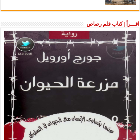
اقـــرأ | كتاب قلم رصاص