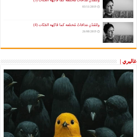
03/11/2019
وللمُدُنِ مَذاقاتٌ مُختلفة كما فَاكِهة الجَنّات (4)
26/08/2019
غاليري |