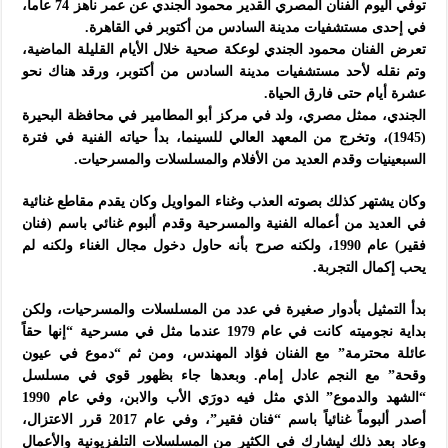
توفي اليوم الفنان المصري القدير محمود الجندي عن عمر ناهز 74 عاماً،
في إحدى مستشفيات مدينة السادس من أكتوبر في القاهرة.
تعرض الفنان محمود الجندي لوعكة صحية خلال الأيام القليلة الماضية،
وتم نقله لأحد مستشفيات مدينة السادس من أكتوبر، ورقد هناك نحو
عشرة أيام حتى فارق الحياة.
الجندي، ممثل مصري، ولد في مركز أبو المطامير في محافظة البحيرة
(1945)، وتخرج من المعهد العالي للسينما، بدأ حياته الفنية في فترة
السبعينيات وقدم العديد من الأفلام والمسلسلات والمسرحيات.
وكان يشتهر كذلك بصوته العذب وغناء المواويل وكان يقدم مقاطع غنائية
في العديد من أعماله الفنية والمسرحية وقدم ألبوم غنائي باسم (فنان
فقير) عام 1990، ولكنه صرح بأنه حاول دخول مجال الغناء ولكنه لم
يحب إكمال التجربة.
بدأ التمثيل بأدوار صغيرة في عدد من المسلسلات والمسرحيات، ولكن
بداية نجوميته كانت في عام 1979 عندما مثل في مسرحية “إنها حقاً
عائلة محترمة” مع الفنان فؤاد المهندس، ومن ثم “دموع في عيون
وقحة” مع النجم عادل إمام. وبعدها جاء بظهور قوي في مسلسل
“الشهد والدموع” الذي مثل فيه دورَي الأب والابن، وفي عام 1990
أصدر ألبوماً غنائياً باسم “فنان فقير”، وفي عام 2017 قرر الاعتزال،
وعاد بعد ذلك ليشارك في الكثير من المسلسلات التلفزيونية والأعمال