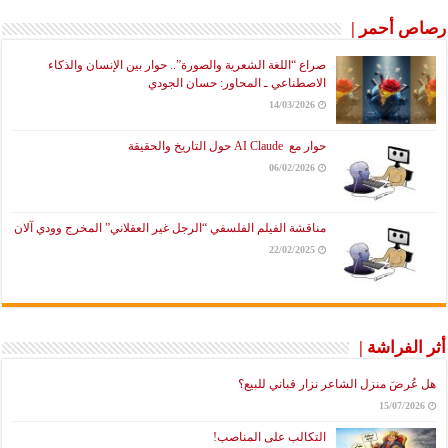
رصاص أحمر |
صراع “اللغة الشعرية والصورة”.. حوار بين الإنسان والذكاء
الاصطناعي ـ المحاور: حسان الجودي
14/03/2026
حوار مع AI Claude حول التاريخ والحقيقة
06/02/2026
مناقشة الفيلم الفلسفي “الرجل غير العقلاني” المخرج وودي آلان
22/02/2025
أثر الفراشة |
هل عُرضَ منزل الشاعر نزار قباني للبيع؟
15/07/2026
التكالب على المناصب!