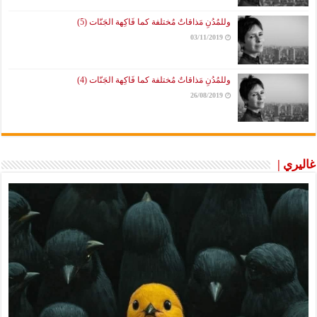
وللمُدُنِ مَذاقاتٌ مُختلفة كما فَاكِهة الجَنّات (5)
03/11/2019
وللمُدُنِ مَذاقاتٌ مُختلفة كما فَاكِهة الجَنّات (4)
26/08/2019
غاليري |