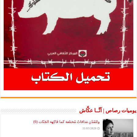
يوميات رصاص | آنَّــا عكَّاش
وللمُدُنِ مَذاقاتٌ مُختلفة كما فَاكِهة الجَنّات (6)
31/03/2020