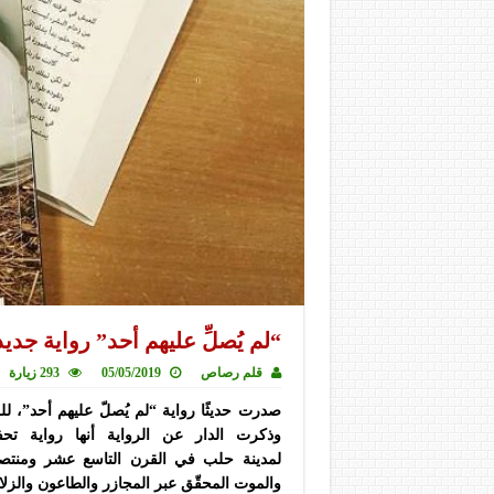
“لم يُصلِّ عليهم أحد” رواية جد
قلم رصاص
05/05/2019
293 زيارة
صدرت حديثًا رواية “لم يُصلّ عليهم أحد”، 
وذكرت الدار عن الرواية أنها رواية تح
لمدينة
حلب
في القرن التاسع عشر ومنتص
و
الموت
المحقّق عبر المجازر والطاعون والزلازل