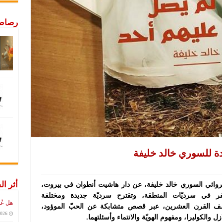
رصاص 
يدة للسوري خالد خليفة
أثر ال
للروائي السوري خالد خليفة، عن دار هاشيت أنطوان في بيروت،
فر في سرديّات المنطقة، وتقترح سرديّة جديدة ومختلفة
هل عُ
ف القرن العشرين، عبر
قصص
متشابكة عن الحبّ الموؤود،
2026
 والكوليرا، ومفهوم الهويّة والانتماء وأسئلتهما.