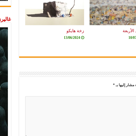
غاليري
الأربعة
زخة هايكو
13/06/2024
10/0
 مشار إليها بـ
*