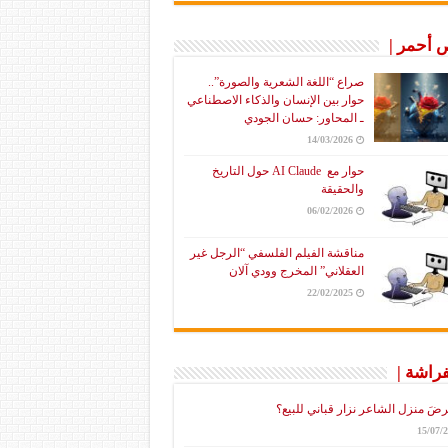
أحمر |
صراع “اللغة الشعرية والصورة”..
حوار بين الإنسان والذكاء الاصطناعي
ـ المحاور: حسان الجودي
14/03/2026
حوار مع AI Claude حول التاريخ
والحقيقة
06/02/2026
مناقشة الفيلم الفلسفي “الرجل غير
العقلاني” المخرج وودي آلان
22/02/2025
فراشة |
رضَ منزل الشاعر نزار قباني للبيع؟
15/07/