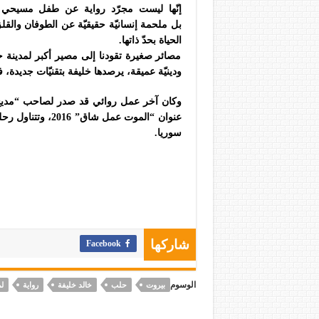
إنّها ليست مجرّد رواية عن طفل مسيحي 
بل
ملحمة
إنسانيّة حقيقيّة عن الطوفان والقل
الحياة بحدّ ذاتها.
مصائر صغيرة تقودنا إلى مصير أكبر لمدينة ح
ودينيّة عميقة، يرصدها خليفة بتقنيّات جديدة، 
عنوان “الموت عمل
سوريا.
Facebook
شاركها
الوسوم
بيروت
حلب
خالد خليفة
رواية
ل