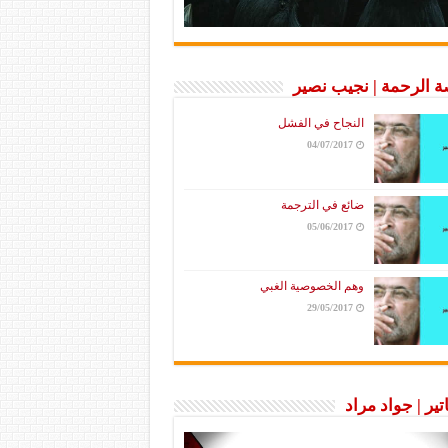
 الرحمة | نجيب نصير
النجاح في الفشل
04/07/2017
ضائع في الترجمة
05/06/2017
وهم الخصوصية الغبي
29/05/2017
تير | جواد مراد