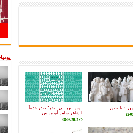
يوميات
من بقايا وطن
“من النهر إلى البحر” صدر حديثاً
للشاعر سامر أبو هواش
22/0
08/08/2024