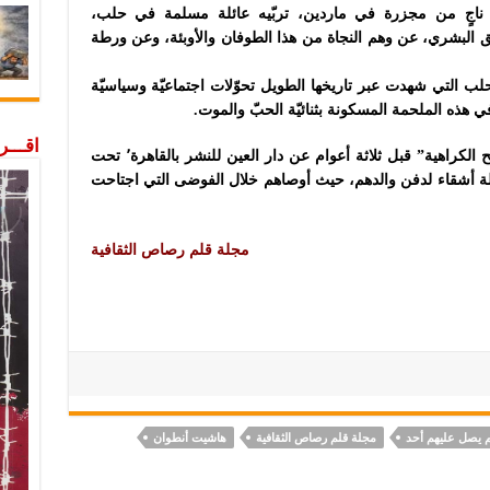
ناجٍ من مجزرة في ماردين، تربّيه عائلة مسلمة في حلب،
ق البشري، عن وهم النجاة من هذا الطوفان والأوبئة، وع
ن ورطة
لب التي شهدت عبر تاريخها الطويل تحوّلات اجتماعيّة وسياسيّة
في هذه الملحمة المسكونة بثنائيّة الحبّ والموت.
اقـــ
وكان آخر عمل روائي قد صدر لصاحب “مديح الكراهية” قبل ثلاثة أعوام عن دار العين للنشر بالقاهرة٬ تحت
 شاق” 2016، وتتناول رحلة أشقاء لدفن والدهم، حيث أوصاهم خلال الفوضى التي اجتاحت
مجلة قلم رصاص الثقافية
م يصل عليهم أحد
مجلة قلم رصاص الثقافية
هاشيت أنطوان