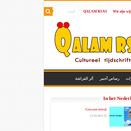
QALAM RSAS
|
ات
رصاص أحمر
أثر الفراشة
In het Neder
Gewoon toeval
15/10/2025