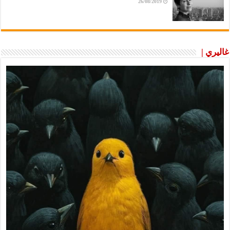
26/08/2019
غاليري |