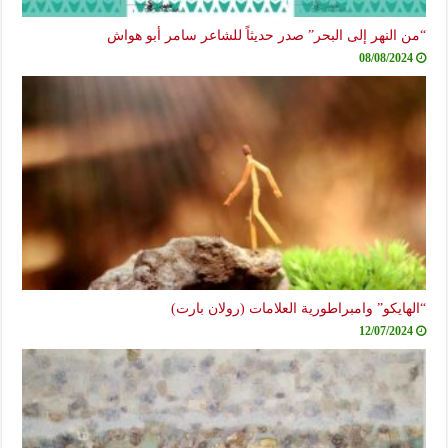
“من النهر إلى البحر” صدر حديثاً للشاعر سامر أبو هواش
08/08/2024
“الهايكو” وامبراطورية العلامات (رولان بارت)
12/07/2024