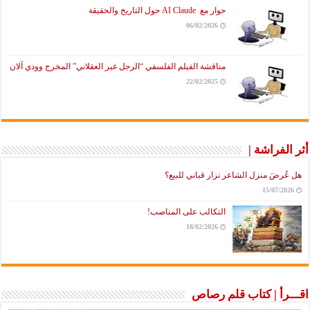
حوار مع AI Claude حول التاريخ والحقيقة
06/02/2026
مناقشة الفيلم الفلسفي “الرجل غير العقلاني” المخرج وودي آلان
22/02/2025
أثر الفراشة |
هل عُرضَ منزل الشاعر نزار قباني للبيع؟
15/07/2026
التكالب على المناصب!
18/02/2026
اقـــرأ | كتاب قلم رصاص