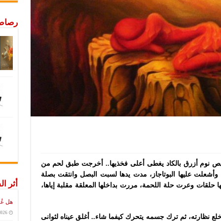
رصاص 
ص نوم أزرق بالكاد يغطى أعلى فخذيها.. أخرجت طبق لحم من
لة وأشعلت عليها البوتاجاز، مدت يدها لسبت البصل وانتقت بصلة
أثر ال
ا حلقات وعرت حلة اللحمة، مررت بداخلها المعلقة مقلبة إياها،
هل عُ
2026
خلع نظارته، ثم ترك جسمه يتحرك كيفما شاء.. أغلق عيناه لثوانى