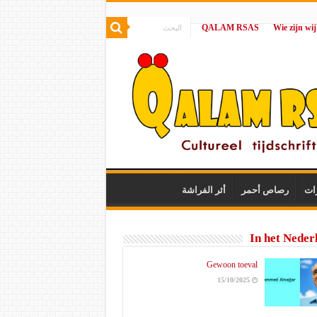
QALAM RSAS
|
ات
رصاص أحمر
أثر الفراشة
In het Neder
Gewoon toeval
15/10/2025