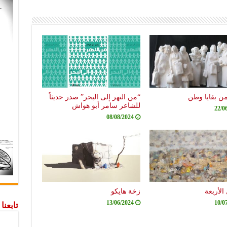
من بقايا وطن
“من النهر إلى البحر” صدر حديثاً
للشاعر سامر أبو هواش
22/0
08/08/2024
الأربعة
زخة هايكو
13/06/2024
10/0
تابعن