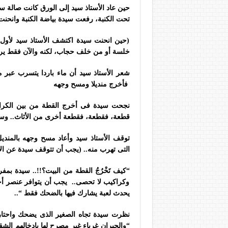
حين عاد الأستاذ سيد إلى الورق كانت صالة 
تحت الكنبة، رفعت سيدة بياضة الكنبة وانحنت
(حين انحنت سيدة اكتشف الأستاذ سيد لأول م
خلسة أو من خلف حجاب، لكنه والآن فقط يرى 
شعر الأستاذ سيد أن ماء باردا يتسرب عبر 
فأخرج منديلا ومسح وجهه
نجحت سيدة فى أخرج القطة من بين الكراك
قطعة، فقطعة، فقطعة أخرى من الأثاث.. وسيدة
توقف الأستاذ سيد وأعاد مسح وجهه بالمند
التى تهرب منه.. (يجب أن تتوقف سيدة عن الإن
“كيف تَخْرُجُ القطة من البيت؟!!.. سيدة بمف
وكراكيب لا تحصى.. يجب أن يتوافر عنصر أخ
يحدث لعبة يشارك فيها بالضحك فقط “..
نظرت سيدة تجاه الصغير الذى يضحك واحتا
“والجيران غرباء غير مصرح لها بادخالهم الش