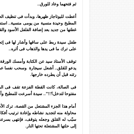
ثم فتحهما وعاد للورق..
أعطت للبوتاجاز ظهرها، وبدأت فى تنظيف الخ
المطبخ وحيدة منسية من يومى منسية.. استدار
غطتها من جديد بعد إضافة الفلفل الأسود والقل
طفل سيدة ربط على ساقها وأشار لها فى إتجاه 
على ترك ما فى يدها والذهاب فى أثره..
توقف الأستاذ سيد عن الكتابة وأمسك الورقة 
يدعو للقلق.. أشعل سيجارة وسحب نفسا عميق
رئته قبل أن يطرده خارجها.
فى الصالة، كانت القطة الفزعة تقف فى الم
مفتوحا لتدخل؟!!”.. سيدة أسرعت للمطبخ وأ
أمام هذا الجزء المشتعل من القصة، ترك الأ
محاولة منه لتجديد نشاطه وإعادة ترتيب أفكار
سبّب له القلق وجعله يتوقف، فإنتهى بسرعة
إلى حلتها المشتعلة تحتها النار.