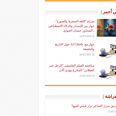
أحمر |
صراع “اللغة الشعرية والصورة”..
حوار بين الإنسان والذكاء الاصطناعي
ـ المحاور: حسان الجودي
14/03/2026
حوار مع AI Claude حول التاريخ
والحقيقة
06/02/2026
مناقشة الفيلم الفلسفي “الرجل غير
العقلاني” المخرج وودي آلان
22/02/2025
فراشة |
رضَ منزل الشاعر نزار قباني للبيع؟
15/07/