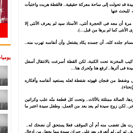
سيدة قد تحولت إلى ساحة معركة حقيقية.. فالقطة هربت واختبأت
 للبحث عنها
رة أن معه فى الحجرة أنثى، الأستاذ سيد لم يعرف الأنثى إلا
الأنثى كما لم يرها من قبل…).
مسام جلده كله، أن جسده يكاد يشتعل وأن أنفاسه تهرب منه..
يوميات
يب المخزنة تحت الكنبة، لكن القطة أسرعت بالانتقال أسفل
 فى أثرها.. تَرفع هنا وتُحرك هنا…
يل وشفط من فنجان قهوته شفطة لعله يستعيد أنفاسه وأفكاره
حناء).
ردها، الصالة ممتلئة بالأثاث.. وتحت كل قطعة منْه علب وكراتين
ر.. لكن زوج سيدة لم يعد بعد من العمل، وطفل سيدة اعتبر ما
رت هل تغضب منه أم أن الموقف فعلا يستحق أن نضحك له..
قة.. ثم إنى لم أتعرف بعد على جيران سيدة مما يجعل من ادخال