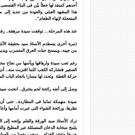
أحدهم كمنقذ لها خطأ بيّن فى البناء القصص
هذا المشهد العبثى والعودة من جديد إلى م
المتعجلة لإنهاء الطعام”..
عند هذه المرحلة… توقفت سيدة مرهقة.. 
(مرة أخرى يصطدم الأستاذ سيد بحقيقة الأنثى 
من جيبه، ويمسح حبات العرق المتسرب ويدير 
رغم تعب سيدة وارهاقها ويأسها من نجاح محاو
الصغير فتشاركه اللعب كلما اقتربت منه.. أ
حركة القطة وتحدد لها مسارا باتجاه الباب ال
وصل إلى أنفه رائحة لحم يحترق.. انحنت سيدة تض
سيدة منهمكة تماما فى المطاردة.. حتى أن
نظرها، ورائحة الشواء التى عبرت أمامها وأعا
ترك الأستاذ سيد الورقة والقلم وإتجه إلى ال
يلمح سحابة الدخان المتسللة عبر المطبخ وال
حريقا وتفقد الغداء… سحب نفسا من الهواء ا