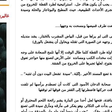
ى.. يجب أن يكون هناك حل، استراتيجية لطرد القطة للخروج من
جرى الأحداث الطبيعية، حيث المطبخ والبوتاجاز والحلة وسيدة
غاليري
رفعت طرف قميصها ومسحت به وجهها….
التى لم يراها من قبل، البياض المشرب بالحَمَار.. يشد منديله
وجهه عن الصورة التى تقتله ويحاول أن ينشغل بالورق)
لة طرد القطة كلما طال الوقت إلا أنها تلمح السعادة على وجه
نزلت مخدات الكنب ومسانده على الأرض لتصنع منها حواجز تعوق
مفتوح، لعلها تجبرها على الخروج من الشقة.
ع المسند الأخير ..إنْتَبَهَ..”سيدة تشعل البيت دون أن تنتبه” ..
 سحابة الدخان الأسود التى كادت أن تصطدم برأسها لم تلفت
قت حركتها فاضطرتها إلى القفز من فوقها لم توقفها
نافذة، فتحها لعل أحدا من المارة يشم رائحة اللحم المحترق أو
تى بدأت فى التكاثر، وهو يفكر فى مأزقه ومأزق سيدة التى تصنع
لنقى وفكر .. “يجب أن ينبهها أحد ولو مارٍ بالصدفة من أمام