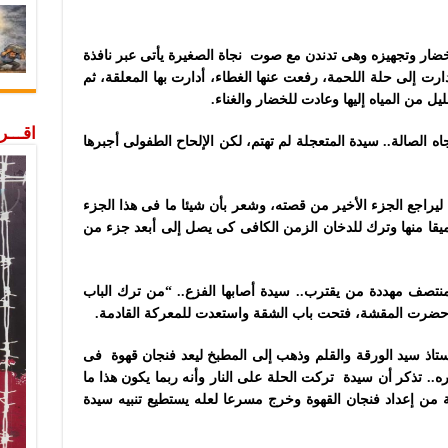
ضار وتجهيزه وهى تدندن مع صوت نجاة الصغيرة يأتى عبر نافذة
ت إلى حلة اللحمة، رفعت عنها الغطاء، أدارت بها المعلقة، ثم
يل من المياه إليها وعادت للخضار والغناء.
اقـــ
الصالة.. سيدة المتعجلة لم تهتم، لكن الإلحاح الطفولى أجبرها
ليراجع الجزء الأخير من قصته، وشعر بأن شيئا ما فى هذا الجزء
ا منها وترك للدخان الزمن الكافى كى يصل إلى أبعد جزء من
نتصف مهددة من يقترب.. سيدة أصابها الفزع.. “من ترك الباب
حضرت المقشة، فتحت باب الشقة واستعدت للمعركة القادمة.
ستاذ سيد الورقة والقلم وذهب إلى المطبخ ليعد فنجان قهوة فى
ه.. تذكر أن سيدة تركت الحلة على النار وأنه ربما يكون هذا ما
 من إعداد فنجان القهوة وخرج مسرعا لعله يستطيع تنبيه سيدة