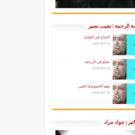
 الرحمة | نجيب نصير
النجاح في الفشل
04/07/2017
ضائع في الترجمة
05/06/2017
وهم الخصوصية الغبي
29/05/2017
تير | جواد مراد