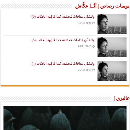
يوميات رصاص | آنَّــا عكَّاش
وللمُدُنِ مَذاقاتٌ مُختلفة كما فَاكِهة الجَنّات (6)
31/03/2020
وللمُدُنِ مَذاقاتٌ مُختلفة كما فَاكِهة الجَنّات (5)
03/11/2019
وللمُدُنِ مَذاقاتٌ مُختلفة كما فَاكِهة الجَنّات (4)
26/08/2019
غاليري |