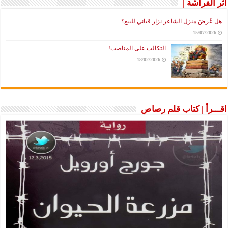
أثر الفراشة |
هل عُرضَ منزل الشاعر نزار قباني للبيع؟
15/07/2026
التكالب على المناصب!
18/02/2026
اقـــرأ | كتاب قلم رصاص