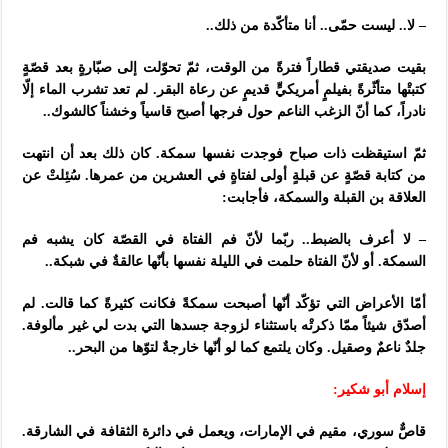
– لا.. ليست حمّى.. أنا متأكّدة من ذلك..
بقيت صديقتي قطاراً فترةً من الوقت، ثمّ تحوّلت إلى صبّارةٍ بعد قصّةٍ
كتبتْها متأثّرةً بفيلمٍ أمريكيٍّ قديمٍ عن رعاة البقر. لم تعد تشرب الماء إلّا
نادراً، كما أنّ الزغب الناعم حول فرجها أصبح قاسياً وخشناً كالشوك..
ثمّ استيقظت ذات صباح فوجدت نفسها سمكة. كان ذلك بعد أن انتهت
من كتابة قصّةٍ عن قبلةٍ أولى لفتاةٍ في العشرين من عمرها. سُئِلتْ عن
العلاقة بن القبلة والسمكة، فأجابت:
– لا أعرف بالضبط.. ربّما لأنّ فم الفتاة في القصّة كان يشبه فم
السمكة. أو لأنّ الفتاة حلمت في الليلة نفسها بأنّها عالقةٌ في شبكة..
أمّا الأعراض التي تؤكّد أنّها أصبحت سمكةً فكانت كثيرةً كما قالت. لم
أصدّق شيئاً ممّا ذكرتْه باستثناء لزوجة جسدها التي بدت لي غير مألوفة.
جلدٌ ناعمٌ وصقيل. وكان يلتمع كما لو أنّها خارجةٌ لتوّها من البحر..
إسلام أبو شكير:
قاصٌّ سوري، مقيم في الإمارات، ويعمل في دائرة الثقافة في الشارقة.