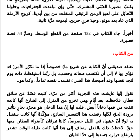
يكتبُ مصيرنا العبَثي المشترك، حتَّى وإن تباعدت الجغرافيات وحاولنا
التَّحايُل على لعبةِ الزمن الزئبقي المنفلت من بين أيدينا، كزوجِ الأرملة
الذي عاد بعد موتهِ، وحيدَ قرنٍ حزين، ليموت مرَّة ثانية.
أخيراً، جاء الكتاب في 152 صفحة من القطع الوسط، وضمَّ 54 قصة
قصيرة.
من الكتاب:
تعتقد صديقتي أنّ الكتابة عن شيءٍ ما) خصوصاً إذا ما تكرّر الأمر( قد
تؤدّي بها لا إلى أن تكتسب صفاته وحسب، بل ربّما استيقظتْ ذات يوم
لتجد نفسها وقد أصبحتْ هذا الشيء نفسه.. نفسه تماماً.. وكما هو..
تقول إنّها عايشت هذه التجربة أكثر من مرّة. كتبت قصّةً عن سائق
قطار، فلاحظت بعد أيّامٍ وهي تخرج من المنزل إلى الشارع أنّها كانت
تنفث من فمها دخاناً أبيض. قلت لها إنّ هذا الدخان هو مجرّد بخارٍ بتأثير
برودة الجوّ، لكنّها رفضت هذا التفسير الساذج، مؤكّدةً أنّها كانت ستقبل
به لولا أنّ عينيها، في الليل خصوصاً، كانتا تبرقان كأضواء القطار. معها
حقّ. لاحظتُ ذلك بالفعل. يضاف إلى هذا أنّها كانت طيلة الوقت تشعر
بارتفاع حرارة جسدها إلى حدّ الغليان..