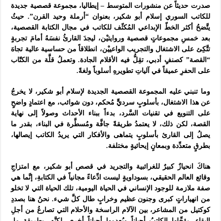
صدرت حديثاً عن منشورات المتوسط – إيطاليا، مجموعة قصصية جديدة
للكاتب السوري إسلام أبو شكير، بعنوان “أرملة وحيد القرن”. حيثُ
يتَّضحُ أكثر الخطّ الإبداعي المُكثّف للكاتب في مجال الكتابة القصصية،
بعد خمسِ مجموعاتٍ قصصية وروايتيْن، ليجدَ القارئُ نفسَهُ أمامَ تجربةٍ
تتَّكِئ على الاشتغال والتجريب الواعييْن، انطلاقاً من حساسية عالية تجاهَ
“القصة” كصنفٍ أدبي، تقِلُّ فيه الأقلام الجادة. وتعملُ قلَّة من الكتّاب
على الحفرِ عميقاً في آلياتِ تطويرهِ أسلوباً ولغةً.
وما تنبني عليه المجموعة القصصية الجديدة لإسلام أبو شكير، لا يخرجُ
عن هذا الاشتغال، بأسلوبٍ سرديٍّ مُحكم، دون شوائب، مع اعتمادٍ واضحٍ
على التنويع في تقنيات السَّرد، بدءاً ببناء الأحداث وصولاً إلى نهاية
القصة، لكن ذلك، لا يعتمدُ طريقةً جافَّة ومُسطَّرة في البناء، بقدر ما
يصلُ إلى القارئ بأسلوبٍ يتماهى والأفكار التي يريدُ الكاتب إيصالها،
بطرقٍ متعدِّدة وبمعانٍ إيحائيةٍ مختلفة.
هناكَ انحيازٌ كبيرٌ للغرائبية والتجريد في قصص أبو شكير، مع امتزاجِ
وقائع العالم الحقيقي، بسوداويةٍ ليست ادِّعاءً مجانياً في الكتابةِ، إنَّما هي
صفة ملازمة للوجود الإنساني في الحياة اليومية، تلك الحياة التي لا تخلو
من انهياراتٍ كبرى وجنون عظيم وخرابٍ طال كلَّ شيء. نحنُ هنا بصددِ
كوكتيل من المشاعر، بين الآلام الراسخة والأحلام التي تصارعُ من أجلِ
البقاء، يؤجِّلها الكاتبُ أحياناً ويُعدمها أحياناً أخرى، لكنَّه، بطريقةٍ ما،