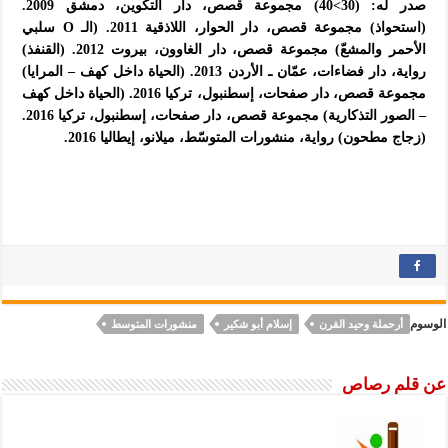
صدر له: (30>40) مجموعة قصص، دار التكوين، دمشق 2009.
(استحواذ) مجموعة قصص، دار الحوار، اللاذقية 2011. (الـ O سلبي
الأحمر والمشعّ) مجموعة قصص، دار الغاوون، بيروت 2012. (القنفذ)
رواية، دار فضاءات، عمّان ـ الأردن 2013. (الحياة داخل كهف – المرايا)
مجموعة قصص، دار صفحات، إسطنبول، تركيا 2016. (الحياة داخل كهف
– الصور التذكارية) مجموعة قصص، دار صفحات، إسطنبول، تركيا 2016.
(زجاج مطحون) رواية، منشورات المتوسّط، ميلانو، إيطاليا 2016.
الوسوم
أرحملة وحيد القرن
إسلام أبو شكير
منشورات المتوسط
عن قلم رصاص