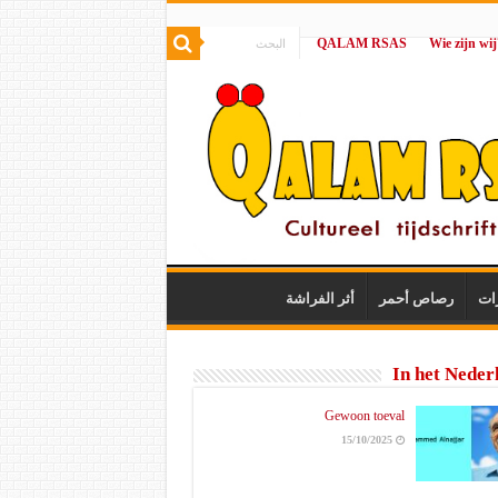
QALAM RSAS
|
ات
رصاص أحمر
أثر الفراشة
In het Neder
Gewoon toeval
15/10/2025