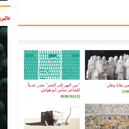
غاليري
من بقايا وطن
“من النهر إلى البحر” صدر حديثاً
للشاعر سامر أبو هواش
22/0
08/08/2024