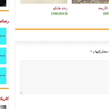
الأربعة
زخة هايكو
13/06/2024
10/0
رصاصة
 مشار إليها بـ
*
كاريكا