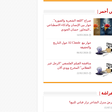
أحمر |
صراع “اللغة الشعرية والصورة”..
حوار بين الإنسان والذكاء الاصطناعي
ـ المحاور: حسان الجودي
14/03/2026
حوار مع AI Claude حول التاريخ
والحقيقة
06/02/2026
مناقشة الفيلم الفلسفي “الرجل غير
العقلاني” المخرج وودي آلان
22/02/2025
فراشة |
رضَ منزل الشاعر نزار قباني للبيع؟
15/07/