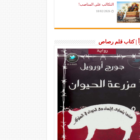
التكالب على المناصب!
18/02/2026
رأ | كتاب قلم رصاص