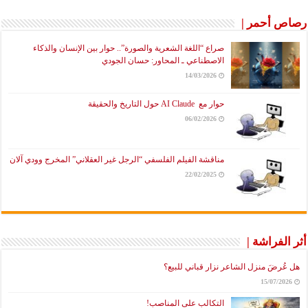
رصاص أحمر |
صراع “اللغة الشعرية والصورة”.. حوار بين الإنسان والذكاء
الاصطناعي ـ المحاور: حسان الجودي
14/03/2026
حوار مع AI Claude حول التاريخ والحقيقة
06/02/2026
مناقشة الفيلم الفلسفي “الرجل غير العقلاني” المخرج وودي آلان
22/02/2025
أثر الفراشة |
هل عُرضَ منزل الشاعر نزار قباني للبيع؟
15/07/2026
التكالب على المناصب!