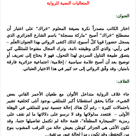
المتعاليات النصية للرواية
العنوان:
اختار الكاتب مصدراً نكرة بصيغة المعلوم “حَراك” على اعتبار أن
مصطلح “حَراك” أصبح “ماركة مسجلة” باسم الشارع الجزائري الذي
يسجل حضورا قويا كلّ أسبوع، لذلك اكتفى الروائي بهذا العنوان/العلَم –
في رأيي- والذي أدّى وظيفته تامة، وترك المجال مفتوحا للمتلقّي كي
يتصوّر طبيعة التناول السردي لهذا التحول، فهو لا يحتاج إلى تعريف أو
توضيح بعد أن أصبح علامة سياسية / إعلامية/ اجتماعية جزائرية فارقة
بامتياز، وقد وفّق الروائي إلى حد كبير في هذا الاختيار العتباتي.
الغلاف:
جاء غلاف الرواية متداخل الألوان مع طغيان الأحمر القاني بعض
الشيء، جذّابا يحقق استقطابا أكبر للمتلقي بوجود أنثى كخلفية تشير
باحتمالات كثيرة – رغم أنّ هناك إحالة جنسية تبدو للمتلقي في الوهلة
الأولى – فتتعدد مدلولاتها وقد لا نرسو على دلالاتها ما لم نقف على
رمزية “السيجارة المطفأة”، فثمة حالة لم تكتمل تفاصيلها حتما، وقد
تكون الأنثى هي الجزائر كوطن يعيش حالة من الترقب المشوب بنوع
من التحفظ، وقد تكون رمزا لحالة عبور مرتقبة…