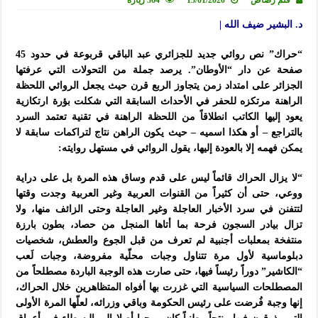
د. البشير ضيف الله |
“حراك” نص روائي جديد للجزائري عبد الباقي قربوعة في حدود 45
صفحة عن دار “الأوطان”. يرصد جملة من التحولات التي عرفتها
الجزائر على امتداد زمن يتجاوز الربع قرن حيث يجعل الروائي اللحظة
الراهنة مرتكزه للحفر في الأحداث السابقة التي شكلت بؤرة ارتكازية
يعود إليها الكاتب انطلاقاً من اللحظة الراهنة في تقنية تعتمد السرد
بالتراجع – أو هكذا اسميه – حيث يكون الراهن نتاج لتراكمات سابقة لا
يمكن فهمه إلا بالعودة إليها، يقول الروائي في مستهل روايته:
“لا يزال الحراك قائماً ليس على قدم وساق هذه المرة بل على دراية
ووعي، حتى أن كثيراً من القنوات العربية وغير العربية وجدت وقتها
لتتفنن في سرد الأخبار العاجلة وغير العاجلة وحتى الزائف منها، ولا
تزال بيادر السجون فرحة بما أتاها المنجل من حصاد، بطون بارزة
منتفخة بمعلبات أجنبية لم تعرف من قبل الجوع والعطش، شخصيات
دبلوماسية لأول مرة تتناول وجبات محلّية مفروضة، وجبات لَعب
“الكاشير” دوراً رئيساً فيها، حتى صارت هذه الوجبة الباردة مصطلحاً من
المصطلحات السياسية التي غزرت بها أفواه المتظاهرين خلال الحراك،
إنها وجبة فُرضت على رئيس الحكومة وباقي وزرائه، لعلّها المرة الأولى