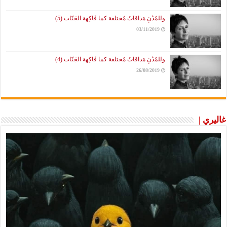
وللمُدُنِ مَذاقاتٌ مُختلفة كما فَاكِهة الجَنّات (5)
03/11/2019
وللمُدُنِ مَذاقاتٌ مُختلفة كما فَاكِهة الجَنّات (4)
26/08/2019
غاليري |