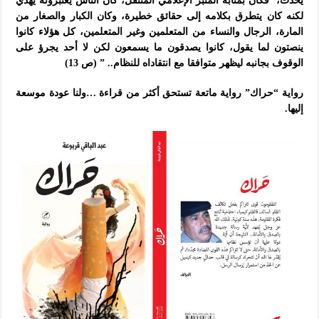
يحدث، فكان بمثابة المنبر الإعلامي المتنقل، كان الناس يعتبرونه يهذي
لكنه كان يتطرق بكلامه إلى حقائق خطيرة، وكان الكبار والصغار من
المارة، الرجال والنساء من المتعلمين وغير المتعلمين، كل هؤلاء كانوا
ينصتون لما يقول، كانوا يصدقون ما يسمعون لكن لا أحد يجرؤ على
الوقوف بجانبه ليظهر متوافقا مع انتقاداه للنظام.. ” (ص 13)
رواية “حراك” رواية ماتعة تستحق أكثر من قراءة …ولنا عودة موسعة
إليها.