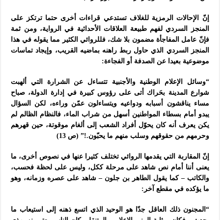
إنّ الإحالات الرمزية للغلاف تستدعي قراءات أخرى حتما ترتكز على
المنجز السردي لفهم طبيعة العلاقات الأحداثية في الرواية، ومن ثمة
فإنّ عامل المفاجأة مضمون بلا شك، فللروائي الكثير مما يقوله في هذا
المنجز السردي الذي حاول ربط راهنه بماضيه القريب، وإيجاد تماسات
موضوعية بعيدا عن الصدفة أو الفجاءة:
“وسائل الإعلام الوطنية والأجنبية تتساءل عن الشرارة التي ألهبت
شوارع المدينة بحَراك أتى على رؤوس كبيرة في إدارة الدولة، صباح
مساء يناقشون أسبابه ودواعيه ويتساءلون عمّن وراءه، لكن السؤال
يبدو أمام بسطاء المواطنين أسهل من شراب الماء، فالنظام الظالم لم
يكن يعرف أنه كان يحوّل أفراد الشعب إلى ألغام موقوتة، حين قهرهم
وحرمهم من حقوقهم وسلب منهم ما يحبّون.!” (ص 13)
إنّ المقاربة التي يقدمها الروائي تختلف كثيرا عنها في نصوص أخرى، ما
يعنى أننا أمام نص شاهد على مرحلة ككل، وليس على لحظة فحسب،
والكاتب – كما يقول الطاهر بن جلون – شاهد على عصره وزمانه، وهو
ما يؤكده في مقطع آخر:
“المجنون ذلك العاقل جدّا هو الوحيد الذي اتسع ذهنه إلى استيعاب ما