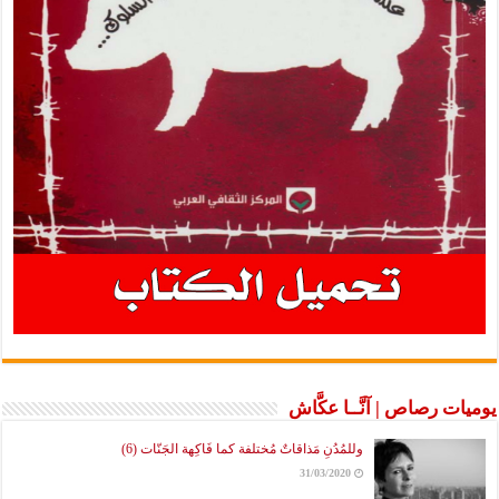
يوميات رصاص | آنَّــا عكَّاش
وللمُدُنِ مَذاقاتٌ مُختلفة كما فَاكِهة الجَنّات (6)
31/03/2020