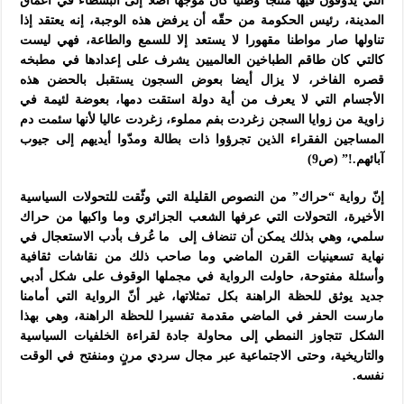
التي يذوقون فيها منتجاً وطنياً كان موجها أصلا إلى البسطاء في أعماق
المدينة، رئيس الحكومة من حقّه أن يرفض هذه الوجبة، إنه يعتقد إذا
تناولها صار مواطنا مقهورا لا يستعد إلا للسمع والطاعة، فهي ليست
كالتي كان طاقم الطباخين العالميين يشرف على إعدادها في مطبخه
قصره الفاخر، لا يزال أيضا بعوض السجون يستقبل بالحضن هذه
الأجسام التي لا يعرف من أية دولة استقت دمها، بعوضة لئيمة في
زاوية من زوايا السجن زغردت بفم مملوء، زغردت عاليا لأنها سئمت دم
المساجين الفقراء الذين تجرؤوا ذات بطالة ومدّوا أيديهم إلى جيوب
آبائهم.!” (ص9)
إنّ رواية “حراك” من النصوص القليلة التي وثّقت للتحولات السياسية
الأخيرة، التحولات التي عرفها الشعب الجزائري وما واكبها من حراك
سلمي، وهي بذلك يمكن أن تنضاف إلى ما عُرف بأدب الاستعجال في
نهاية تسعينيات القرن الماضي وما صاحب ذلك من نقاشات ثقافية
وأسئلة مفتوحة، حاولت الرواية في مجملها الوقوف على شكل أدبي
جديد يوثق للحظة الراهنة بكل تمثلاتها، غير أنّ الرواية التي أمامنا
مارست الحفر في الماضي مقدمة تفسيرا للحظة الراهنة، وهي بهذا
الشكل تتجاوز النمطي إلى محاولة جادة لقراءة الخلفيات السياسية
والتاريخية، وحتى الاجتماعية عبر مجال سردي مرنٍ ومنفتح في الوقت
نفسه.