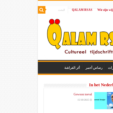
QALAM RSAS
|
رات
رصاص أحمر
أثر الفراشة
In het Neder
Gewoon toeval
15/10/2025