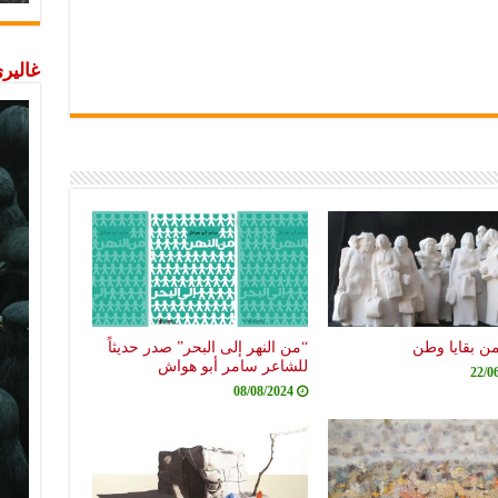
غاليري
من بقايا وطن
“من النهر إلى البحر” صدر حديثاً
للشاعر سامر أبو هواش
22/0
08/08/2024