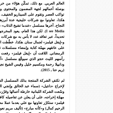
العالم العربي. مع ذلك، تمكّن هؤلاء من خ
بوصلة أعمالهم لجهة المضمون والمحتوى وال
تواكب العصر وتقوم على السيناريو الخفيف، إلّ
هكذا، تعاونوا مع شركات خليجية عدة أبرزها
النجاح، آخرها مسلسل «عندما تشيخ الذئاب» (
I see Media). لكن هذا العام، يعود ا
تحديداً، عبر تعاقد عدد لا بأس به مع شركات ا
و«إيغل فيلمز» لجمال سنان. هكذا، خطّطت ال
الرمضاني. اللافت أن «إيغل فيلمز» رفعت 
رأسهم الليث حجو الذي سيوقّع مسلسل «أول
(ريم حنا ـ 2015).
لم تكتفِ الشركة المنتجة بذلك المسلسل الذي
لإخراج «دانتيل» (سماء عبد الخالق وإنجي ا
وسّعت الشركة اللبنانية خارطة أعمالها وقرّر
مهمّة إخراجه، على أن يعلن عن تفاصيله كافة
فيلمز» ستكرّر تعاونها مع علي بعدما عملا مع
الرحيم كمال) و«كأنه مبارح» (تأليف مريم نعو