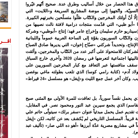
رق هذا الحصار من خلال أساليب وطرق عدة. صحيح أنّهم غيّروا
سويّة، واتّجهوا إلى موضة المشاريع السريعة و«اللايت» التي
ا أنّ أولئك المخرجين والكتّاب ظلّوا متسلّحين بخبرتهم الكبيرة.
 «أبو ظبي» التي قدّمت منتجات درامية لافتة نالت نصيبها من
سيناريو حازم سليمان وإخراج عامر فهد/ إنتاج «أبوظبي» وشركة
لمخرجون والكتّاب السوريون بقوّة إلى الساحة العربية عموماً واللبنانية
اقـــ
لإنتاج، وتحديداً شركتي «صبّاح إخوان» التي يديرها صادق الصباح
شركتان للاستحواذ على أكبر عدد من الكتّاب والمخرجين، وألقت
على عاتقهم مهمّة كتابة وإمضاء مسلسلات غالبيتها اجتماعية لتعرضها في رمضان 2020 وأخرى خارج السباق
سقف منافستها عبر التعاقد مع كبار المخرجين السوريين على
اد آدم» (كتابة رامي كوسا) الذي تلعب بطولته ماغي بوغصن
ودانييلا رحمة ومكسيم خليل وقيس الشيخ نجيب. وكان آخر عمل جمع الليث و«إيغل» هو مسلسل «24 قيراط»
 يحمل نفَساً سورياً، بل تعاقدت للمرة الأولى مع المثنى صبح
لقاسم) الذي يجمع سيرين عبد النور ومحمود نصر. في المقابل،
ت تقديم عمل يحمل مبدئياً عنوان «سفر برلك» سيتولّى حاتم علي
 قريباً. المسلسل التاريخي لم يُكشف بعد عن كاتبه، لكن «إيغل
اً في مشاريع مصرية عدّة أبرزها «أهو ده اللي صار» (ﺗﺄﻟﻴﻒ عبد
م).