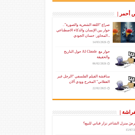
أحمر |
صراع “اللغة الشعرية والصورة”..
حوار بين الإنسان والذكاء الاصطناعي
ـ المحاور: حسان الجودي
14/03/2026
حوار مع AI Claude حول التاريخ
والحقيقة
06/02/2026
مناقشة الفيلم الفلسفي “الرجل غير
العقلاني” المخرج وودي آلان
22/02/2025
فراشة |
رضَ منزل الشاعر نزار قباني للبيع؟
15/07/