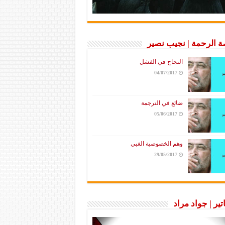
 الرحمة | نجيب نصير
النجاح في الفشل
04/07/2017
ضائع في الترجمة
05/06/2017
وهم الخصوصية الغبي
29/05/2017
تير | جواد مراد