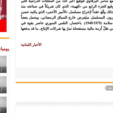
مع سامر البرقاوي لتوقيع أكبر عدد من المنتجات الدرامية التي
توقيع الجزء الرابع من «الهيبة» الذي كان شريكاً في صناعته منذ
ه الأول، وسيُعرض في رمضان 2020. كذلك وقّع عقداً لإخراج مسلسل «الأمير الأحمر» الذي يكتبه حسن
ن. المسلسل سيُعرض خارج السباق الرمضاني، ويحمل بعضاً
من سيرة المناضل الفلسطيني علي حسن سلامة (1940/1979). باختصار، النفَس السوري حاضر بقوة في
 ظلّ أزمة مالية مستفحلة تمرّ بها شركات الإنتاج، ما قد يدفعها
الأخبار اللبنانية
يوميات
 حنا