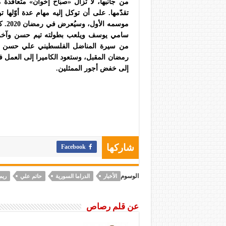
من جانبها، لا تزال «صبّاح إخوان» متعاقدة 
تقدّمها. على أن توكل إليه مهام عدة أوّلها 
موسم
سامي يوسف ويلعب بطولته تيم حسن وآخرو
رمضان المقبل، وستعود الكاميرا إلى العمل في
إلى خفض أجور الممثلين.
Facebook
شاركها
الوسوم
الأخبار
الدراما السورية
حاتم علي
ريم
عن قلم رصاص