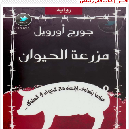
اقـــرأ | كتاب قلم رصاص