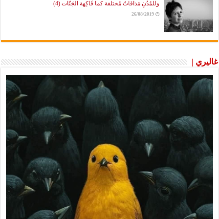
وللمُدُنِ مَذاقاتٌ مُختلفة كما فَاكِهة الجَنّات (4)
26/08/2019
غاليري |