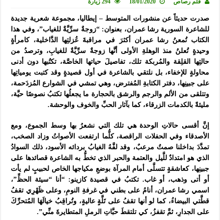
قلم رصاص
18/01/2020
294 زيارة
صدرت حديثاً عن منشورات المتوسط – إيطاليا، مجموعة شعرية جديدة
للشاعرة السورية رشا عمران، بعنوان: “زوجةٌ سرِّيَّةٌ للغياب”، وفي هذا
الكتاب تُمعنُ رشا عمران أكثرَ في مراقبةَ عُزلتِها الدَّاخلية، كامرأةٍ
وحيدةٍ تُعلنُ منذ الوهلةِ الأولى أنَّها زوجةٌ سرِّيَّةٌ للغيابِ، وترصدُ من
حالتِها القلِقة والمُربكة تلك، تفاصيلَ حياتها الخاصَّة، تكتُبها دون أدنى
محاولةٍ للإخفاء، بل نلتقي بالشاعرة في أول قصيدةٍ وقد كتبت يومياتِها
على جبينِها، دفتر الكتابةِ المُفترض، وهي تمشي في الشوارع المُزدَحمة،
وتتلقى من الألم والرجم والرشق بالحجارة ما يجعلُها تكتبُ نصوصًا حيَّة،
مليئةً بالكدمات الزرقاء، كما بآثار الحبِّ والخوف والوحشة.
إنَّ أقسى حالاتِ الوحدة هي تلك التي نشعرُ بها وسط الجموع، ومع
الأصدقاء وفي الحفلات الراقصة، كلُّما ارتفعت الأصواتُ وزاد الصخب،
تمدَّدَ بداخلنا صمتٌ مرعبٌ، وقد لفَّهُ الغيابُ بردائه الأسود، ذلك السوادُ
الذي هو امتدادٌ للَّيل والعتمة والحبر الذي تخطُّ به الشاعرة قصائدها على
جبينِها، كعاشقةٍ تتسلَّى أمام المرآة بوضعِ مكياجها الخاص لحبيبٍ لم يأت
أو أتى وذهب، أو غاب. تكتبُ في قصيدة كازينو: “أنا “سيئة الحظِّ”،
اسمي رشا عمران، أنامُ على بطني في غرفةِ النومِ، وعلى ظَهْرِي تقفُ
قطَّتي البيضاءُ، كما لو أنها تقفُ على تَلَّةٍ عاليةٍ، وتُراقِبُ خيالَهَا المُتحرِّكَ
على الجدارِ، ثمَّ تقفزُ، كي تلتقطَ حبَّاتِ الرملِ المتطايرةَ منِّي”.