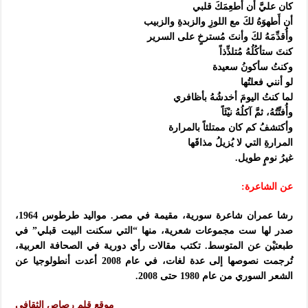
كان عليَّ أن أُطعِمَكَ قلبي
أن أَطهوَهُ لكَ مع اللوزِ والزبدةِ والزبيب
وأُقدِّمَهُ لكَ وأنتَ مُسترخٍ على السرير
كنتَ ستأكُلُهُ مُتلذِّذاً
وكنتُ سأكونُ سعيدة
لو أنني فعلتُها
لما كنتُ اليومَ أخدشُهُ بأظافري
وأُفتِّتُهُ، ثمَّ آكلُهُ نيْئَاً
وأكتشفُ كم كان ممتلئاً بالمرارة
المرارةِ التي لا يُزيلُ مذاقَها
غيرُ نومٍ طويل.
عن الشاعرة:
رشا عمران شاعرة سورية، مقيمة في مصر. مواليد طرطوس 1964،
صدر لها ست مجموعات شعرية، منها “التي سكنت البيت قبلي” في
طبعتيْن عن المتوسط. تكتب مقالات رأي دورية في الصحافة العربية،
تُرجمت نصوصها إلى عدة لغات، في عام 2008 أعدت أنطولوجيا عن
الشعر السوري من عام 1980 حتى 2008.
موقع قلم رصاص الثقافي