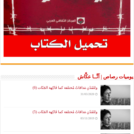
يوميات رصاص | آنَّــا عكَّاش
وللمُدُنِ مَذاقاتٌ مُختلفة كما فَاكِهة الجَنّات (6)
31/03/2020
وللمُدُنِ مَذاقاتٌ مُختلفة كما فَاكِهة الجَنّات (5)
03/11/2019