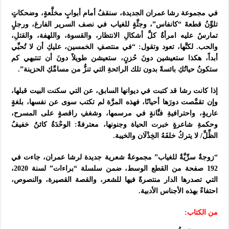
في مجموعة رشا عمران الجديدة، سنقفُ أمام أبوابٍ مخلَّعةٍ، وضحكاتٍ
تلوِّنُ قطعةَ “كانفاس”، وجثَّةٍ للغياب في نصف السرير الفارغ، ورجلٍ
تمارسُ عليه امرأةٌ كلَّ أشكالِ الانتظار، والقسوة، واللهفة، والقتلِ،
والحب. لكنَّها، تعود وتقول: “في منتصفِ الخمسين، عليكِ أن لا تُحبِّي
أبداً، هكذا ستعيشين دونَ حُزنٍ، ستعيشن طويلاً دونَ أن تنتبهي كم
ستكونُ حياتُكِ بائسةً بدون تلك الرائحةِ التي تنزُّ من مسامِّكِ الحزينة”.
إذا كانت رشا قد كتبت في ديوانها السابق، عن التي سكنت البيت قبلها،
وإن تقمَّصت دورَها أحيانًا، فهذه المرَّة لم تكتب سوى عن نفسها، بلغةٍ
عاريةٍ، واحترافيةِ فنَّانةٍ في مرسمها، وشغفِ راقصةٍ على المسرح،
وحكمةِ شاعرةٍ خبرت الحياة وجنونها، معترفةً: الوحْدَةُ كائنٌ خفيفُ
الظِّلِّ/ لا يتركُ خلفَهُ الخِذْلَان والخيبة.
“زوجةٌ سرِّيَّةٌ للغياب” مجموعةٌ شعرية جديدة لرشا عمران، جاءت في
192 صفحة من القطع الوسط، ضمن سلسلة “براءات” لسنة 2020،
التي تصدرها الدار منتصرةً فيها للشعر، والقصة القصيرة، والنصوص،
احتفاءً بهذه الأجناس الأدبية.
من الكتاب: