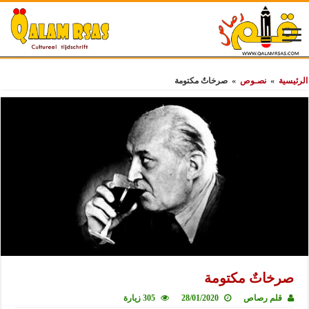
الرئيسية
»
نصـوص
»
صرخاتٌ مكتومة
صرخاتٌ مكتومة
قلم رصاص
28/01/2020
305 زيارة