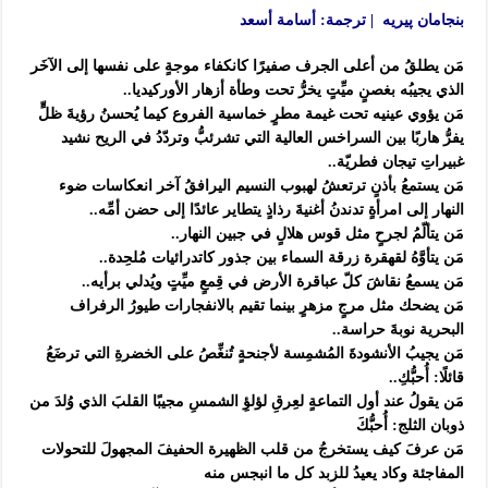
بنجامان پيريه | ترجمة: أسامة أسعد
مَن يطلقُ من أعلى الجرف صفيرًا كانكفاء موجةٍ على نفسها إلى الآخَر
الذي يجيبُه بغصنٍ ميِّتٍ يخرُّ تحت وطأة أزهار الأوركيديا..
مَن يؤوي عينيه تحت غيمة مطرٍ خماسية الفروع كيما يُحسنُ رؤيةَ ظلٍّ
يفرُّ هاربًا بين السراخس العالية التي تشرئبُّ وتردّدُ في الريح نشيد
غبيراتِ تيجان فطريّة..
مَن يستمعُ بأذنٍ ترتعشُ لهبوب النسيم اليرافقُ آخر انعكاسات ضوء
النهار إلى امرأةٍ تدندنُ أغنيةَ رذاذٍ يتطاير عائدًا إلى حضن أمِّه..
مَن يتألّمُ لجرحٍ مثل قوس هلالٍ في جبين النهار..
مَن يتأوَّهُ لقهقرة زرقة السماء بين جذور كاتدرائيات مُلحِدة..
مَن يسمعُ نقاشَ كلّ عباقرة الأرض في قِمعٍ ميِّتٍ ويُدلي برأيه..
مَن يضحك مثل مرجٍ مزهرٍ بينما تقيم بالانفجارات طيورُ الرفراف
البحرية نوبةَ حراسة..
مَن يجيبُ الأنشودةَ المُشمِسة لأجنحةٍ تُنغِّصُ على الخضرةِ التي ترضَعُ
قائلًا: أُحبُّكِ..
مَن يقولُ عند أول التماعةٍ لعِرقِ لؤلؤِ الشمسِ مجيبًا القلبَ الذي وُلدَ من
ذوبان الثلج: أُحبُّكَ
مَن عرفَ كيف يستخرجُ من قلب الظهيرة الحفيفَ المجهولَ للتحولات
المفاجئة وكاد يعيدُ للزبد كل ما انبجس منه