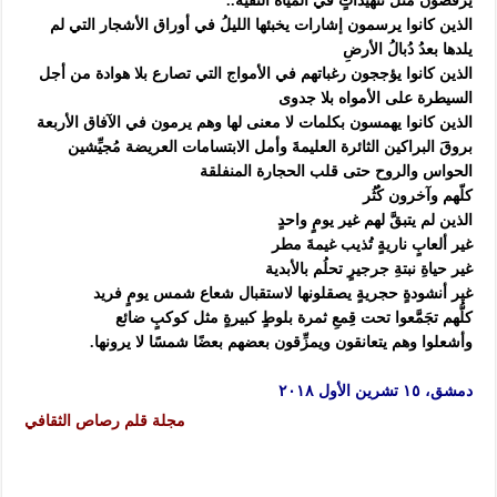
يرقصون مثل تنهيداتٍ في المياه النقية..
الذين كانوا يرسمون إشارات يخبئها الليلُ في أوراق الأشجار التي لم
يلدها بعدُ دُبالُ الأرضِ
الذين كانوا يؤججون رغباتهم في الأمواج التي تصارع بلا هوادة من أجل
السيطرة على الأمواه بلا جدوى
الذين كانوا يهمسون بكلمات لا معنى لها وهم يرمون في الآفاق الأربعة
بروقَ البراكين الثائرة العليمةَ وأمل الابتسامات العريضة مُجيِّشين
الحواس والروح حتى قلب الحجارة المنفلقة
كلّهم وآخرون كُثُر
الذين لم يتبقَّ لهم غير يومٍ واحدٍ
غير ألعابٍ ناريةٍ تُذيب غيمةَ مطر
غير حياةِ نبتةِ جرجيرٍ تحلُم بالأبدية
غير أنشودةٍ حجريةٍ يصقلونها لاستقبال شعاع شمس يومٍ فريد
كلُّهم تجَمَّعوا تحت قِمعِ ثمرة بلوطٍ كبيرةٍ مثل كوكبٍ ضائع
وأشعلوا وهم يتعانقون ويمزِّقون بعضهم بعضًا شمسًا لا يرونها.
دمشق، ١٥ تشرين الأول ٢٠١٨
مجلة قلم رصاص الثقافي