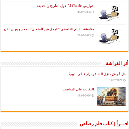
حوار مع AI Claude حول التاريخ والحقيقة
06/02/2026
مناقشة الفيلم الفلسفي “الرجل غير العقلاني” المخرج وودي آلان
22/02/2025
أثر الفراشة |
هل عُرضَ منزل الشاعر نزار قباني للبيع؟
15/07/2026
التكالب على المناصب!
18/02/2026
اقـــرأ | كتاب قلم رصاص