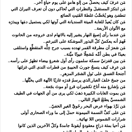
مَن عرفَ كيف يحصلُ من إلهٍ هامدٍ على يوم حياةٍ آخر..
مَن ابتكرَ المستقبلَ والنظراتِ التي تُحاكي دون أن تعرف النيرانَ التي
تنطفئ وهو يُخَصِّبُ غلطةَ الفَتيتِ الضائع
مَن كان يُعيدُ للغابة الميتة السنديانة التي آوتها لكي يستميل دمَها ويبذرَه
مع الألوان الأربعة..
مَن عندما رأى إصبعَ النهار يشير إليه بالاتهام لدى خروجه من الحانوت
فَهمَ أنه يعكسُ كلّ البذور الموشكة على التبرعم..
مَن شعرَ أن مطرقة القمر تهدده بسبب جرح خِلِّه المتقطِّعِ واستلقى
بعيدًا في بطن أمِّه مُشعِلًا عيونًا ميِّتة..
مَن بين قفزتيّ سمكة سلمون رأى أول شعرةٍ بيضاء تظهرُ على رأسه..
مَن عرِف كيف ينسجُ جوربَ الحبيبةِ من قطرات الندى التي غزلتها
أجنحةُ الغسق على نَولِ الشجَر المزهرِ..
من جمحَ خلفَ الغبار ِالذي يرسمُ قدرَه غازيًا الآلهة التي يخبِّئُها..
مَن بإشارةٍ منه أتاحَ تكشيراتِ قردٍ أو موتَ بجَعة..
مَن بموت الغابات الكبيرة ذهبَ لكي يرى من أي الجهات في الطيف
الشمسيِّ يطلعُ النهارُ التالي..
مَن بَرَّدَ بهواء عرض البحر رخَويَّ الغيرِ الخفيّ..
مَن على كفِّ النسمة الميمونة حملَ إلى ما وراء الصحارى أولى
شرارات الشموس اللا نهائية..
مَن أحيا بمئة ذراعٍ معقودةٍ أيقونةً جامدةً وكلّ الآخرين الذين كانوا