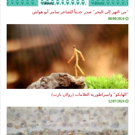
“من النهر إلى البحر” صدر حديثاً للشاعر سامر أبو هواش
08/08/2024
“الهايكو” وامبراطورية العلامات (رولان بارت)
12/07/2024