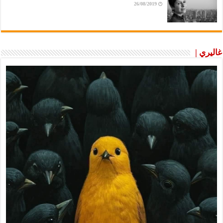
26/08/2019
غاليري |