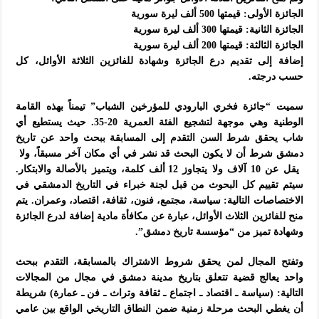
الجائزة الأولى: قيمتها 500 ألف ليرة سورية
الجائزة الثانية: قيمتها 300 ألف ليرة سورية
الجائزة الثالثة: قيمتها 200 ألف ليرة سورية
إضافة إلى تقديم درع الجائزة وشهادة للفائزين الثلاثة الأوائل، كل
حسب درجته.
سميت “جائزة فخري البارودي للمؤرخين الشباب” تيمناً بهذه القامة
الوطنية وهي موجهة لتشجيع الفئة العمرية 20-35. حيث يستطيع أي
شاب يحقق شرط السن التقدم إلى المسابقة ببحث واحد عن تاريخ
دمشق شرط أن لا يكون البحث قد نشر في أي مكان آخر مسبقاً، ولا
يقل عن 10 آلاف ولا يتجاوز 12 ألف كلمة، ويتميز بالأصالة والابتكار.
سيتم تقييم كل البحوث من قبل لجنة خبراء في التاريخ الدمشقي في
الاختصاصات التالية: سياسة، مجتمع، فنون، ثقافة، اقتصاد، وعمران. يتم
منح للفائزين الثلاث الأوائل، عبارة عن مكافأة مادية إضافة لدرع الجائزة
وشهادة تميز من “مؤسسة تاريخ دمشق”.
وتفتح المجال لمن يحقق شروط الاشتراك بالمسابقة، التقدم ببحث
واحد يعالج قضية تتعلق بتاريخ مدينة دمشق في مجال من المجالات
التالية: (سياسة ـ اقتصاد ـ اجتماع ـ ثقافة وتراث ـ فن ـ عمارة) شريطة
أن يغطي البحث مرحلة زمنية ضمن النطاق التاريخي الواقع بين عامي