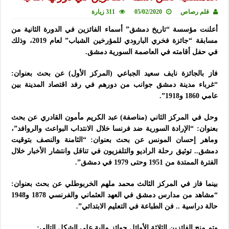
قلم رصاص
05/02/2020
311 زيارة
أعلنت مؤسسة “تاريخ دمشق” أسماء الفائزين في الدورة الثانية من
مسابقة “جائزة فخري البارودي للمؤرخين الشباب” لعام 2019، وذلك
في حفل أقامته في العاصمة السورية دمشق.
فاز بالجائزة
نايف سعيد الجباعي (المركز الأول) عن بحث بعنوان:
“غرباء مدينة دمشق جوانب من دورهم في رفد اقتصاد المدينة بين
عامي 1860 و1918”.
وحل في المركز الثاني (مناصفة) عبد الكريم مأمون القادري عن بحث
بعنوان: “
الإرادة السورية ضد فرنسا خلال الانتداب البواعث والروافد”،
وماهر إحسان المونس عن بحث بعنوان: “الثامنة والنصف بتوقيت
دمشق.. توثيق رحلة الراديو والتلفزيون في تناقل وانتشار الأخبار خلال
الفترة الممتدة من 1951 وحتى 1979 في دمشق”.
بينما فاز في المركز الثالث محمد ملهم الخربوطلي عن بحث بعنوان:
“مشاهد من مدارس دمشق في العهد العثماني والفرنسي 1878 و1948
حالة دراسية .. فن الطباعة في التعليم الابتدائي”.
وتم منح الفائزين الثلاثة الأوائل جوائز مالية على الشكل التالي: