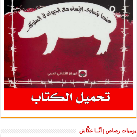
يوميات رصاص | آنَّــا عكَّاش