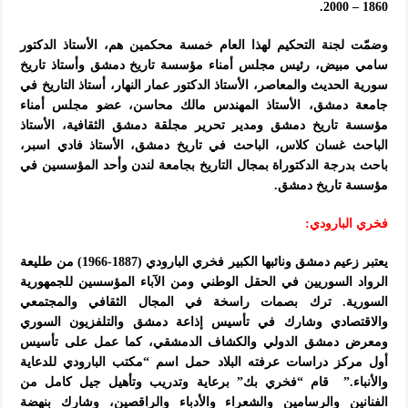
1860 – 2000.
وضمّت لجنة التحكيم لهذا العام خمسة محكمين هم، الأستاذ الدكتور
سامي مبيض، رئيس مجلس أمناء مؤسسة تاريخ دمشق وأستاذ تاريخ
سورية الحديث والمعاصر، الأستاذ الدكتور عمار النهار، أستاذ التاريخ في
جامعة دمشق، الأستاذ المهندس مالك محاسن، عضو مجلس أمناء
مؤسسة تاريخ دمشق ومدير تحرير مجلقة دمشق الثقافية، الأستاذ
الباحث غسان كلاس، الباحث في تاريخ دمشق، الأستاذ فادي اسبر،
باحث بدرجة الدكتوراة بمجال التاريخ بجامعة لندن وأحد المؤسسين في
مؤسسة تاريخ دمشق.
فخري البارودي:
يعتبر زعيم دمشق ونائبها الكبير فخري البارودي (1887-1966) من طليعة
الرواد السوريين في الحقل الوطني ومن الآباء المؤسسين للجمهورية
السورية. ترك بصمات راسخة في المجال الثقافي والمجتمعي
والاقتصادي وشارك في تأسيس إذاعة دمشق والتلفزيون السوري
ومعرض دمشق الدولي والكشاف الدمشقي، كما عمل على تأسيس
أول مركز دراسات عرفته البلاد حمل اسم “مكتب البارودي للدعاية
والأنباء.” قام “فخري بك” برعاية وتدريب وتأهيل جيل كامل من
الفنانين والرسامين والشعراء والأدباء والراقصين، وشارك بنهضة