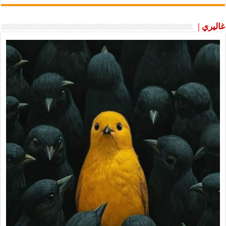
غاليري |