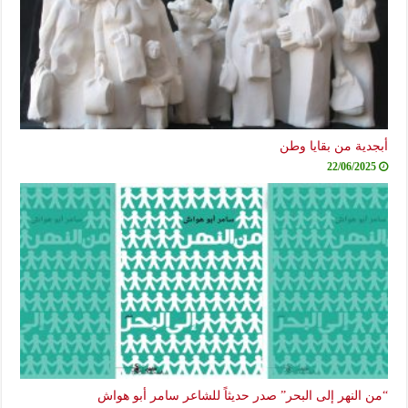
أبجدية من بقايا وطن
22/06/2025
“من النهر إلى البحر” صدر حديثاً للشاعر سامر أبو هواش