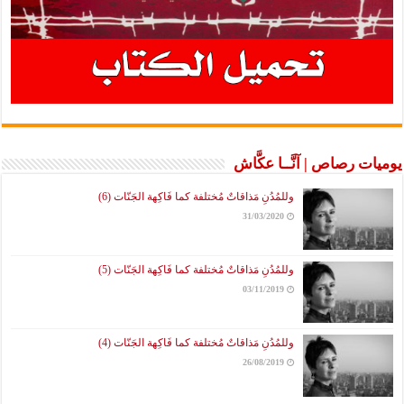
يوميات رصاص | آنَّــا عكَّاش
وللمُدُنِ مَذاقاتٌ مُختلفة كما فَاكِهة الجَنّات (6)
31/03/2020
وللمُدُنِ مَذاقاتٌ مُختلفة كما فَاكِهة الجَنّات (5)
03/11/2019
وللمُدُنِ مَذاقاتٌ مُختلفة كما فَاكِهة الجَنّات (4)
26/08/2019