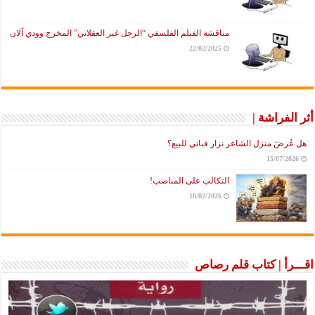
مناقشة الفيلم الفلسفي “الرجل غير العقلاني” المخرج وودي آلان
22/02/2025
أثر الفراشة |
هل عُرضَ منزل الشاعر نزار قباني للبيع؟
15/07/2026
التكالب على المناصب!
18/02/2026
اقـــرأ | كتاب قلم رصاص