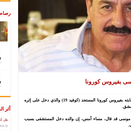
رصاص 
سى بفيروس كورونا
توفي الممثل السوري طوني موسى، إثر إصابته بفيروس كورونا المستجد (كوفيد 19) والذي دخل على إثره
مشق.
أثر ال
اني موسى قد قال، مساء أمس، إن والده دخل المستشفى بسبب
هل عُ
.
2026