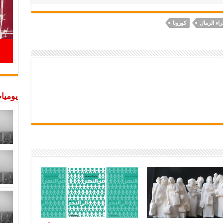
اء الرمال
كورونا
يوميات