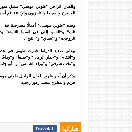
المسرح والسينما والتلفزيون والإذاعة، ثم أصبح ع
وقدم ”طوني موسى“ أعمالًا مسرحية خلال مس
تاب“ و“الناس إللي في السما الثامنة“ و“ا
الزوجات“ و“عشاق“ و“ الفخ“.
وعلى صعيد الدراما شارك طوني في عدة أ
و“انتقام“ و“جدار الزمان“ و“شيما“ و“وداعًا 
و“تخت شرقي“ و“وراء الشمس“ و“ أبو جانتي“
يذكر أن آخر ظهور للفنان الراحل طوني م
هزيم والمخرج محمد زهير رجب.
Facebook
شاركها