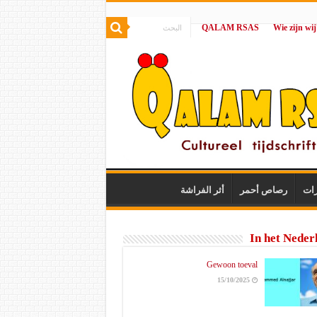
QALAM RSAS
|
رات
رصاص أحمر
أثر الفراشة
In het Neder
Gewoon toeval
15/10/2025