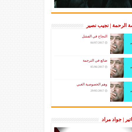
 الرحمة | نجيب نصير
النجاح في الفشل
04/07/2017
ضائع في الترجمة
05/06/2017
وهم الخصوصية الغبي
29/05/2017
تير | جواد مراد