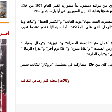
والفنان الراحل ”طوني موسى“ ممثل سوري من مواليد دمشق، بدأ مشواره الفني العام 1974 من خلال
ضوًا بنقابة الفنانين السوريين في أيلول/سبتمبر 1985.
يرته الفنية منها:“عودة الغائب“ و“انكسر الحيط“ و“مات وما
لرجل الذي على الملائكة“، أما سينمائيًا فقدم:“عندما تغيب
اقـــ
عمال منها:“الدمعة الحمراء“ و“ فوزية“ و“رجال وضباب“
زمن الصمت “ و“بقايا دموع“ و“ غدًا يوم آخر“ و“عذراء الرمال“
 و“باب الحارة“.
وسى كان من خلال مشاركته في مسلسل ”بروكار“ للكاتب سمير
وكالات | مجلة قلم رصاص الثقافية