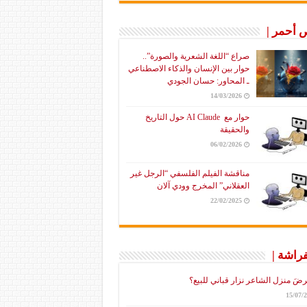
أحمر |
صراع “اللغة الشعرية والصورة”..
حوار بين الإنسان والذكاء الاصطناعي
ـ المحاور: حسان الجودي
14/03/2026
حوار مع AI Claude حول التاريخ
والحقيقة
06/02/2026
مناقشة الفيلم الفلسفي “الرجل غير
العقلاني” المخرج وودي آلان
22/02/2025
فراشة |
رضَ منزل الشاعر نزار قباني للبيع؟
15/07/