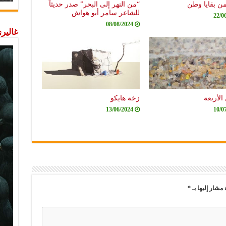
من بقايا وطن
“من النهر إلى البحر” صدر حديثاً
للشاعر سامر أبو هواش
22/0
08/08/2024
غاليري
الأربعة
زخة هايكو
13/06/2024
10/0
 مشار إليها بـ
*