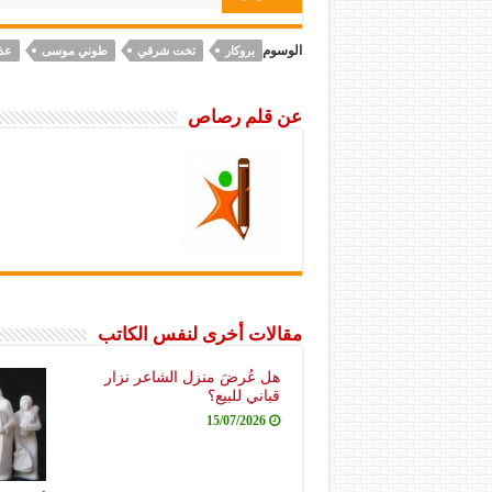
الوسوم
بروكار
تخت شرقي
طوني موسى
عذر
عن قلم رصاص
مقالات أخرى لنفس الكاتب
هل عُرضَ منزل الشاعر نزار
قباني للبيع؟
15/07/2026