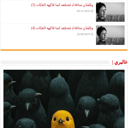
وللمُدُنِ مَذاقاتٌ مُختلفة كما فَاكِهة الجَنّات (5)
03/11/2019
وللمُدُنِ مَذاقاتٌ مُختلفة كما فَاكِهة الجَنّات (4)
26/08/2019
غاليري |