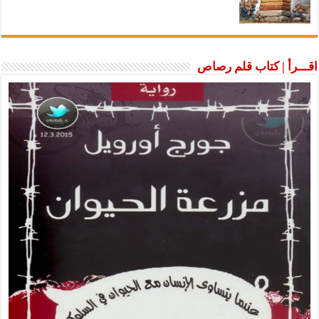
اقـــرأ | كتاب قلم رصاص