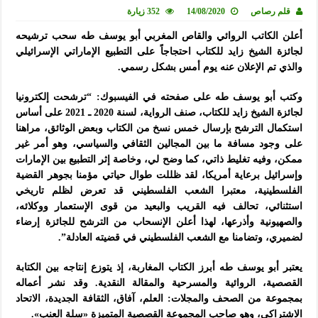
قلم رصاص
14/08/2020
352 زيارة
أعلن الكاتب الروائي والقاص المغربي أبو يوسف طه سحب ترشيحه
لجائزة الشيخ زايد للكتاب احتجاجاً على التطبيع الإماراتي الإسرائيلي
والذي تم الإعلان عنه يوم أمس بشكل رسمي.
وكتب أبو يوسف طه على صفحته في الفيسبوك: “ترشحت إلكترونيا
لجائزة الشيخ زايد للكتاب، صنف الرواية، لسنة 2020 ـ 2021 على أساس
استكمال الترشح بإرسال خمس نسخ من الكتاب وبعض الوثائق، مراهنا
على وجود مسافة ما بين المجالين الثقافي والسياسي، وهو أمر غير
ممكن، وفيه تغليط ذاتي، كما وضح لي، وخاصة إثر التطبيع بين الإمارات
وإسرائيل برعاية أمريكا، لقد ظللت طوال حياتي مؤمنا بجوهر القضية
الفلسطينية، معتبرا الشعب الفلسطيني قد تعرض لظلم تاريخي
استثنائي، تحالف فيه القريب والبعيد من قوى الإستعمار ووكلائه،
والصهيونية وأذرعها، لهذا أعلن الإنسحاب من الترشح للجائزة إرضاء
لضميري، وتضامنا مع الشعب الفلسطيني في قضيته العادلة”.
يعتبر أبو يوسف طه أبرز الكتاب المغاربة، إذ يتوزع إنتاجه بين الكتابة
القصصية، الروائية والمسرحية والمقالة النقدية. وقد نشر أعماله
بمجموعة من الصحف والمجلات: العلم، آفاق، الثقافة الجديدة، الاتحاد
الاشتراكي، وهو صاحب المجموعة القصصية المتميزة «سلة العنب».