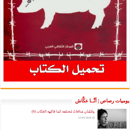
يوميات رصاص | آنَّــا عكَّاش
وللمُدُنِ مَذاقاتٌ مُختلفة كما فَاكِهة الجَنّات (6)
31/03/2020