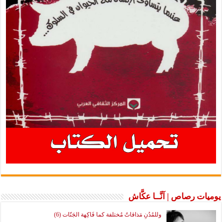
يوميات رصاص | آنَّــا عكَّاش
وللمُدُنِ مَذاقاتٌ مُختلفة كما فَاكِهة الجَنّات (6)