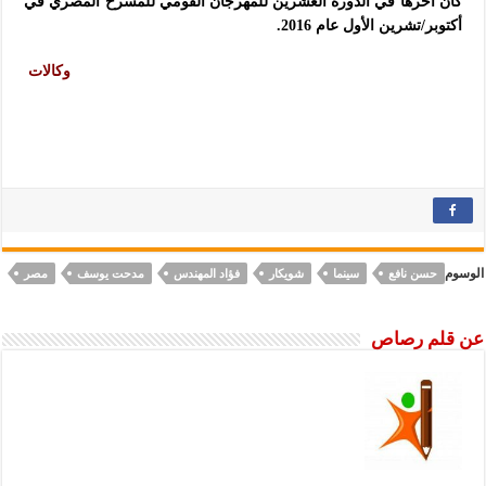
كان آخرها في الدورة العشرين للمهرجان القومي للمسرح المصري في
أكتوبر/تشرين الأول عام 2016.
وكالات
الوسوم
حسن نافع
سينما
شويكار
فؤاد المهندس
مدحت يوسف
مصر
عن قلم رصاص