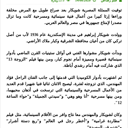
قلم رصاص
14/08/2020
273 زيارة
توفيت الممثلة المصرية شويكار بعد صراع طويل مع المرض مخلفة
وراءها إرثا كبيرا من أعمال فنية سينمائية ومسرحية كانت وما تزال
مصدرا لإمتاع جمهورها في مصر والعالم العربي.
وولدت شويكار إبراهيم في مدينة الإسكندرية عام 1936 لأب من أصل
تركي كان من أعيان محافظة الشرقية وكبار ملاك الأراضي.
وبدأت شويكار مشوارها الفني في أوائل ستينيات القرن الماضي بأدوار
سينمائية قصيرة ومميزة أمام نجوم كبار، ومن بينها فيلم “الزوجة 13”
الذي شاركت فيه أمام رشدي أباظة.
ثم اشتهرت بأدوار الكوميديا التي قدمتها إلى جانب الفنان الراحل فؤاد
المهندس، الذي تزوجته لفترة، ليصبح الاثنان ثنائيا فنيا شهيرا قدم العديد
من الأعمال المسرحية والسينمائية التي ترسخت في أذهان محبيهما،
ومن بينها مسرحية “أنا وهو وهي” و”سيدتي الجميلة” و”حواء الساعة
12″.
وكان لشويكار والمهندس معا نتاج وافر من الأفلام السينمائية، مثل فيلم
“مطاردة غرامية” و”أخطر رجل في العالم” و”ربع دستة أشرار”
و”شنبو في المصيدة”.