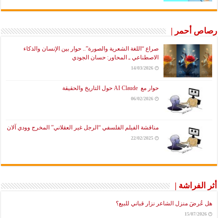
رصاص أحمر |
صراع “اللغة الشعرية والصورة”.. حوار بين الإنسان والذكاء
الاصطناعي ـ المحاور: حسان الجودي
14/03/2026
حوار مع AI Claude حول التاريخ والحقيقة
06/02/2026
مناقشة الفيلم الفلسفي “الرجل غير العقلاني” المخرج وودي آلان
22/02/2025
أثر الفراشة |
هل عُرضَ منزل الشاعر نزار قباني للبيع؟
15/07/2026