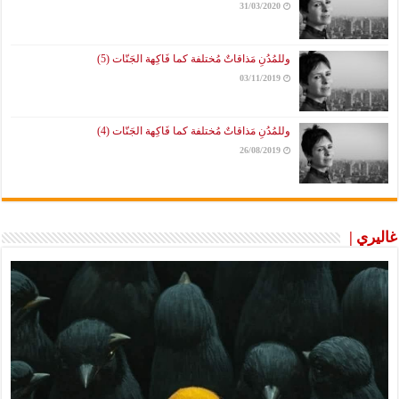
31/03/2020
وللمُدُنِ مَذاقاتٌ مُختلفة كما فَاكِهة الجَنّات (5)
03/11/2019
وللمُدُنِ مَذاقاتٌ مُختلفة كما فَاكِهة الجَنّات (4)
26/08/2019
غاليري |