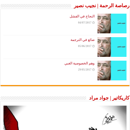
رصاصة الرحمة | نجيب نصير
النجاح في الفشل
04/07/2017
ضائع في الترجمة
05/06/2017
وهم الخصوصية الغبي
29/05/2017
كاريكاتير | جواد مراد