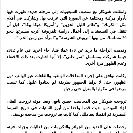
وانتقلت شويكار مع منتصف السبعينيات إلى مرحلة جديدة ظهرت فيها
بأدوار مركبة ومختلفة عن الصورة التي عرفت بها، وشاركت في أفلام
مثل “الكرنك” و”طائر الليل الحزين” و”أمريكا شيكا بيكا”، قبل أن
تنتقل في التسعينيات إلى أعمال درامية تلفزيونية أثرت مسيرتها بنحو
20 مسلسلا، من بينها “ترويض الشرسة” و”امرأة من زمن الحب”.
وقدمت الراحلة ما يزيد عن 170 عملا فنيا، جاء آخرها في عام 2012
حينما شاركت بمسلسل “سر علني”، إلا أنها اختارت بعد ذلك الاختفاء
وعدم الظهور مرة أخرى.
وكانت توافق على إجراء المداخلات الهاتفية واللقاءات عبر الهاتف دون
الظهور، حتى لا يراها الجمهور بطريقة لم يعتادوا عليها، كما تسبب
مرضها في مكوثها بالمنزل حتى رحيلها.
تزوجت شويكار من المحاسب حسن نافع، وبعد موته تزوجت الفنان
فؤاد المهندس حيث قدما واحدا من أبرز الثنائيات في تاريخ السينما
المصرية ثم انفصلا بعد ذلك، كما كانت قد تزوجت من مدحت يوسف.
وحصلت على العديد من الجوائز والتكريمات من فعاليات وجهات فنية،