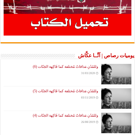
يوميات رصاص | آنَّــا عكَّاش
وللمُدُنِ مَذاقاتٌ مُختلفة كما فَاكِهة الجَنّات (6)
31/03/2020
وللمُدُنِ مَذاقاتٌ مُختلفة كما فَاكِهة الجَنّات (5)
03/11/2019
وللمُدُنِ مَذاقاتٌ مُختلفة كما فَاكِهة الجَنّات (4)
26/08/2019