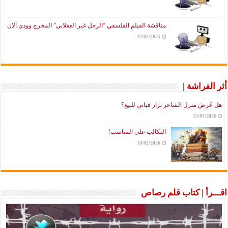
مناقشة الفيلم الفلسفي “الرجل غير العقلاني” المخرج وودي آلان
22/02/2025
أثر الفراشة |
هل عُرضَ منزل الشاعر نزار قباني للبيع؟
15/07/2026
التكالب على المناصب!
18/02/2026
اقـــرأ | كتاب قلم رصاص