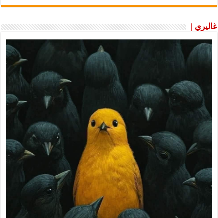
غاليري |