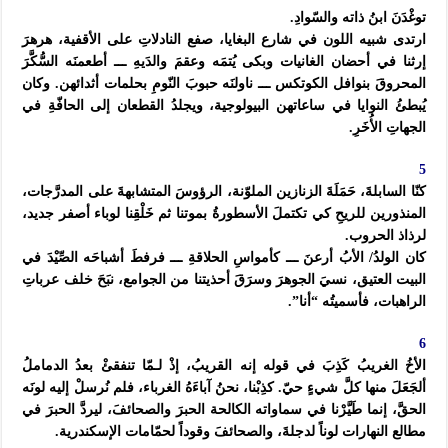
توغْدَنَ ابنُ ذاته والسّوادِ.
ارتدى شبيه اللون في شارع البغايا، صفع النادلاتِ على الأقفية، هرهرَ
إرثنا في أحضان الغانيات وبكى يُتمَه وعقمَ والدَيهِ ـــ أطعمنَه السُّكَّرَ
المحروقَ بنوافل الكوتكس ـــ ناولنَه حبوبَ النّومِ بحلمات أثدائهن. وكان
يُبطئُ النوايا في ساعاتهن البيولوجية، ويجلدُ القطعان إلى الحافّةِ في
الجهاتِ الأُخَرِ.
5
كنّا السابلةَ، حَمَلَةَ الزنازين الملوّنة، الرؤوسَ المتشابهةَ على المدرَّجات،
المنذورين للريحِ كي تكتملَ الأسطورةُ بموتنا ثم خَلْقِنا لوباء أصفر جديد،
لرذاذ الحروب.
كان الولدُ/ الأبُ أرعنَ ـــ كأمواسِ الحلاقةِ ـــ فرفطَ أشباحَه الصِّيْدَ في
البيت العتيق، نسيَ الجوهرَ وسرَقَ أحذيتنا من الجوامع، نبَحَ خلف عرباتِ
الراهبات، فأسميتُه “أنا”.
6
الأخُ الغريبُ كَذِبَ في قوله إنه القريبُ، إذْ لـمّا تنفقئْ بعدُ الدماملُ
ألجَعَلَ منها كلَّ شيءٍ حيّ. كذِبْنا، نحنُ آباءَهُ الغرباء، فلم نُرسلْ إليه لونَه
الحقَّ، إنما طَيَّرْنا في سماواته الكالحة الحبرَ والصحائفَ، ليردَّ الحبرَ في
مطالع النهارات لوناً لدجلةَ، والصحائفَ وقوداً لحمّامات الإسكندرية.