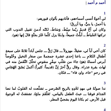
أحمد م أحمد
|
1
لي أخوةٌ أنسى أسماءهم، فأناديهم بألوان قبورهم:
يا أحمرُ، يا بنيُّ، ويا أزرقُ!
وكان لي أخٌ قديمٌ ربّما سِيْطَ، وَسَاطَ، لكنّه أدمنَ تقبيل الندوب التي
تركتها السّياطُ ــ أبلَّتْ جميعاً، ولـمّا يزل كلّما عَثَرَ بجثّةٍ قالَ إنها (هو).
2
كان أخي أباً لي، ضئيلاً، مهزولاً ـــ قالَ رُقٌّ ـــ جلس آباداً ثلاثةً على سبعةِ
أطفالِ الكلامِ ـــ باعنا إحدى عشرة جمجمةً من صغار النخيلِ وخُنّوصاً
أبرص أسماهُ (هوَ) جاءَ من صُلْبِ سِفْرٍ منقوصٍ تحلّلَ النَّفَسُ منه في
لهاث بقرة عذراء. وقال رقٌّ آخرُ إنَّ (قديماً/ كثيراً) أكملَ بَصْقَ الهُجَاسِ
في رحمِ “خاء، واو، فاء” ـــ فكان.
3
ندا صوتُهُ في مهدِ لحْدِهِ بالريحِ الصّرصرِ ــ تشلّعت له القلوبُ لما نضا
الجذامَ فوقنا ـــ عبثَ الطفل باليباس، تَعَلْقَمَ ماؤهُ. تشققتْ له الوجوهُ
قبل الأرض. ثم بكانا اليومَ بشجيِّ المطر.
4