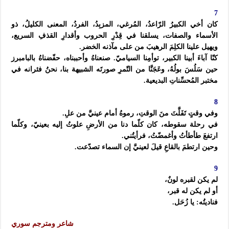
7
كان أخي الكبيرُ الرّاعدُ، المُرغي، المزبِدُ، الفردُ، المعنى الكليلُ، ذو
الأسماء والصفات، يسلقنا في قِدْرِ الحروب وأقدارِ القذفِ السريع،
ويهيل علينا الكلِمَ الرهيبَ من على مآذنه الخضر.
كنّا آباءَ أبينا الكبير، توأمِنا السياميّ. صنعناهُ وأحببناه، حفّضناهُ بالبامبرز
حين سَلُسَ بولُهُ، وعَجَنَّا من التّمرِ صورتَه الشبيهة بنا، نحنُ فئرانه في
مختبر المُحسِّناتِ البديعية.
8
وفي وقتٍ تَفَلَّتَ منَ الوقتِ، رموهُ أمام عينيَّ من علِ.
في رحلة سقوطه، كان كلّما دنا من الأرضِ علوتُ إليه بعينيّ، وكلّما
ارتفعَ طأطأتُ وأغمضّتُ، فرأيتُني.
وحين ارتطمَ بالقاعِ قيلَ لعينيَّ إن السماء تصدّعت.
9
لم يكن لقبره لونٌ،
أو لم يكن له قبر،
فناديتُه: يا زُحَل.
شاعر ومترجم سوري