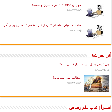
حوار مع AI Claude حول التاريخ والحقيقة
06/02/2026
مناقشة الفيلم الفلسفي “الرجل غير العقلاني” المخرج وودي آلان
22/02/2025
أثر الفراشة |
هل عُرضَ منزل الشاعر نزار قباني للبيع؟
15/07/2026
التكالب على المناصب!
18/02/2026
اقـــرأ | كتاب قلم رصاص