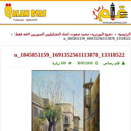
الرئيسية
»
«شيخ البورتريه» محمد صفوت: اتحاد التشكيليين السوريين لافتة فقط!
»
13318522_1691352561113878_1845851159_n
13318522_1691352561113878_1845851159_n
قلم رصاص
30/05/2016
169 زيارة