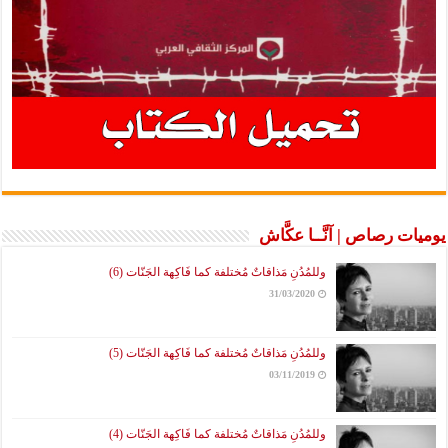
يوميات رصاص | آنَّــا عكَّاش
وللمُدُنِ مَذاقاتٌ مُختلفة كما فَاكِهة الجَنّات (6)
31/03/2020
وللمُدُنِ مَذاقاتٌ مُختلفة كما فَاكِهة الجَنّات (5)
03/11/2019
وللمُدُنِ مَذاقاتٌ مُختلفة كما فَاكِهة الجَنّات (4)