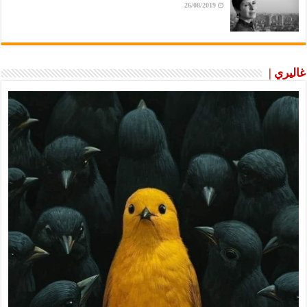
26/08/2019
غاليري |