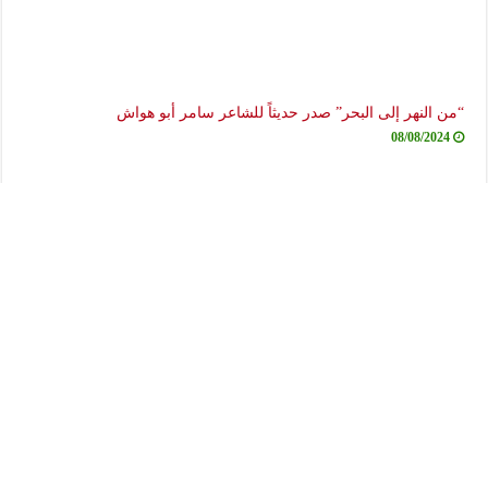
“من النهر إلى البحر” صدر حديثاً للشاعر سامر أبو هواش
08/08/2024
“الهايكو” وامبراطورية العلامات (رولان بارت)
12/07/2024