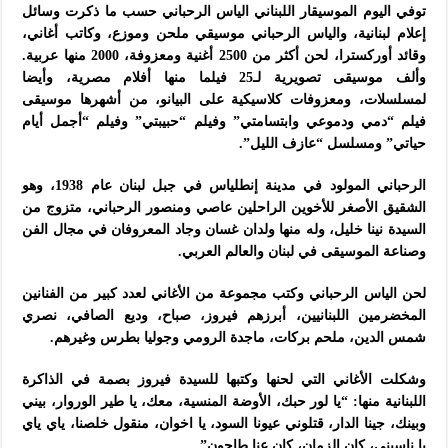
توفي اليوم الموسيقار اللبناني الياس الرحباني حسب ما ذكرت وسائل
إعلام لبنانية، والياس الرحباني موسيقي ملحن وموزع، وكاتب أغاني،
وقائد أوركسترا، لحن أكثر من 2500 أغنية ومعزوفة، 2000 منها عربية.
وألف موسيقى تصويرية لـ25 فيلما منها أفلام مصرية، وأيضا
لمسلسلات، ومعزوفات كلاسيكية على البيانو، من أشهرها موسيقى
فيلم “دمي ودموعي وابتسامتي” وفيلم “حبيبتي” وفيلم “أجمل أيام
حياتي” ومسلسل “عازف الليل”.
الرحباني المولود في مدينة إنطلياس في جبل لبنان عام 1938، وهو
الشقيق الأصغر للأخوين الراحلين عاصي ومنصور الرحباني، متزوج من
السيدة نينا خليل، وله منها ولدان غسان وجاد المعروفان في مجال الفن
وصناعة الموسيقى في لبنان والعالم العربي.
لحن الياس الرحباني وكتب مجموعة من الأغاني لعدد كبير من الفنانين
المخضرمين اللبنانيين، أبرزهم فيروز، صباح، وديع الصافي، نصري
شمس الدين، ملحم بركات، ماجدة الرومي وجوليا بطرس وغيرهم.
وشكلت الأغاني التي لحنها وكتبها للسيدة فيروز بصمة في الذاكرة
اللبنانية منها: “يا لور حبك، الأوضة المنسية، معك، يا طير الوروار، بيني
وبينك، جينا الدار، قتلوني عيونا السود، يا اخوان، منقول خلصنا، ياي ياي
يا ناسيني، كان الزمان، كان عنا طاحون”.