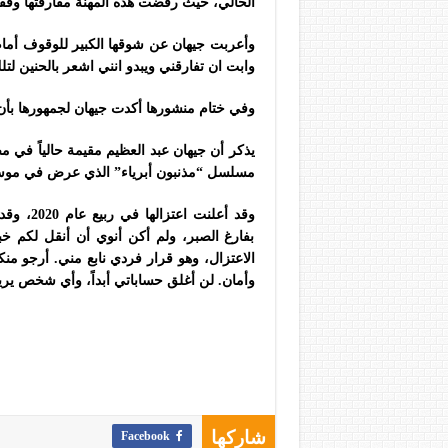
الحالي، حيث رفضت هذه المهنة مفارقتها وفقاً 
وأعربت جيهان عن شوقها الكبير للوقوف أمام 
وابت ان تفارقني ويبدو انني اشعر بالحنين لتل
وفي ختام منشورها أكدت جيهان لجمهورها بأن ع
يذكر أن جيهان عبد العظيم مقيمة حالياً في م
مسلسل “مذنبون أبرياء” الذي عرض في موسم ر
وقد أعلن
بفارغ الصبر، ولم أكن أنوي أن أنقل لكم خ
الاعتزال، وهو قرار فردي نابع مني. أرجو م
وأمان. لن أغلق حساباتي أبداً، وأي شخص يريد م
Facebook
شاركها