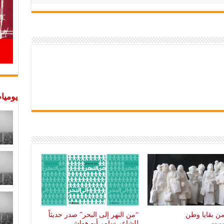
يوميات
من بقايا وطن
“من النهر إلى البحر” صدر حديثاً
للشاعر سامر أبو هواش