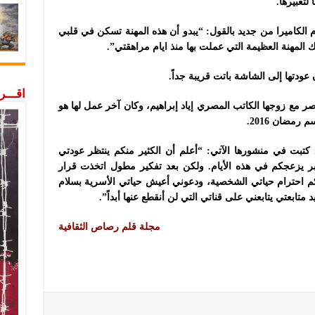
لتعبيرها.
الكاميرا من جديد بالقول: “يبدو أن هذه المهنة تسكن في قلبي
ك المهنة العظيمة التي عملت بها منذ ايام مراهقتي”.
ودتها إلى الشاشة باتت قريبة جداً.
اقـــ
صر مع زوجها الكاتب المصري إياد إبراهيم، وكان آخر عمل لها هو
مضان 2016.
ت اعتزالها في ربيع عام 2020، وقد كتبت في منشورها الآتي: “أعلم أن الكثير منكم ينتظر عودتي
بر يزعجكم في هذه الأيام. ولكن بعد تفكير مطول اتخذت قرار
نكم احترام حياتي الشخصية، ودعوني أعيش حياتي الأسرية بسلام
تابعتي يتابعني على قناتي التي لن أنقطع عنها أبداً”.
مجلة قلم رصاص الثقافية