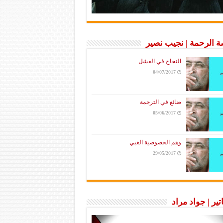
 الرحمة | نجيب نصير
النجاح في الفشل
04/07/2017
ضائع في الترجمة
05/06/2017
وهم الخصوصية الغبي
29/05/2017
تير | جواد مراد