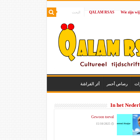
QALAM RSAS
|
ات
رصاص أحمر
أثر الفراشة
In het Neder
Gewoon toeval
15/10/2025