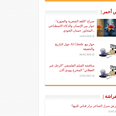
أحمر |
صراع “اللغة الشعرية والصورة”..
حوار بين الإنسان والذكاء الاصطناعي
ـ المحاور: حسان الجودي
14/03/2026
حوار مع AI Claude حول التاريخ
والحقيقة
06/02/2026
مناقشة الفيلم الفلسفي “الرجل غير
العقلاني” المخرج وودي آلان
22/02/2025
فراشة |
رضَ منزل الشاعر نزار قباني للبيع؟
15/07/