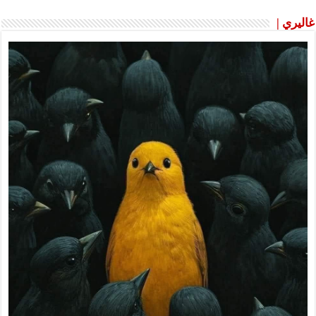
غاليري |