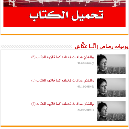
يوميات رصاص | آنَّــا عكَّاش
وللمُدُنِ مَذاقاتٌ مُختلفة كما فَاكِهة الجَنّات (6)
31/03/2020
وللمُدُنِ مَذاقاتٌ مُختلفة كما فَاكِهة الجَنّات (5)
03/11/2019
وللمُدُنِ مَذاقاتٌ مُختلفة كما فَاكِهة الجَنّات (4)
26/08/2019