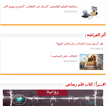
مناقشة الفيلم الفلسفي “الرجل غير العقلاني” المخرج وودي آلان
22/02/2025
أثر الفراشة |
هل عُرضَ منزل الشاعر نزار قباني للبيع؟
15/07/2026
التكالب على المناصب!
18/02/2026
اقـــرأ | كتاب قلم رصاص