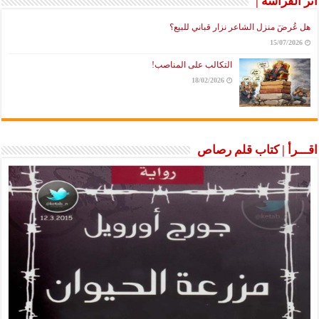
أثر الفراشة |
هل عُرضَ منزل الشاعر نزار قباني للبيع؟
15/07/2026
التكالب على المناصب!
18/02/2026
اقـــرأ | كتاب قلم رصاص