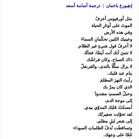
إنغِبورغ باخمان | ترجمة أسامة أسعد
مثل أورفيوس أعزفُ
الموتَ على أوتارِ الحياة
وفي هذه الأرض
وعينيك اللتين تحكُمانِ السماءَ
لا أعرفُ قول شيءٍ غير الظلام.
لا تنسَ أنك أنت أيضًا، فجأةً،
ذاك الصباح، وكان فراشُك
لا يزال مبلّلًا بالندى، والقرنفلُ
ينام عند قلبك،
رأيتَ النهرَ المظلمَ
الذي كان يمرّ بك
وحبلُ الصمتِ مشدودٌ
إلى موجة الدم،
أمسكتُ قلبَك المدوّي بيدي.
لقد تحوّلت ضفيرتُك
إلى شعر ليلٍ مظلم،
وتساقطَت نُدفُ الظلماتِ السوداء
ثلجًا على وجهك.