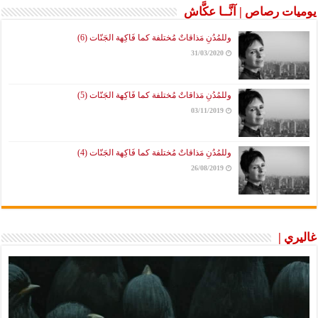
يوميات رصاص | آنَّــا عكَّاش
وللمُدُنِ مَذاقاتٌ مُختلفة كما فَاكِهة الجَنّات (6)
31/03/2020
وللمُدُنِ مَذاقاتٌ مُختلفة كما فَاكِهة الجَنّات (5)
03/11/2019
وللمُدُنِ مَذاقاتٌ مُختلفة كما فَاكِهة الجَنّات (4)
26/08/2019
غاليري |