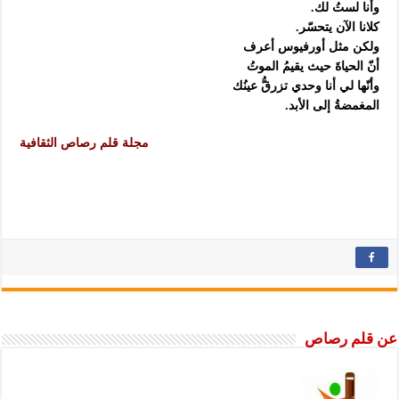
وأنا لستُ لك.
كلانا الآن يتحسّر.
ولكن مثل أورفيوس أعرف
أنّ الحياةَ حيث يقيمُ الموتُ
وأنّها لي أنا وحدي تزرقُّ عينُك
المغمضةُ إلى الأبد.
مجلة قلم رصاص الثقافية
عن قلم رصاص