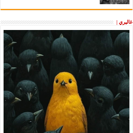
غاليري |