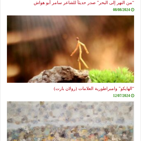
“من النهر إلى البحر” صدر حديثاً للشاعر سامر أبو هواش
08/08/2024
“الهايكو” وامبراطورية العلامات (رولان بارت)
12/07/2024