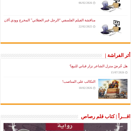
06/02/2026
مناقشة الفيلم الفلسفي “الرجل غير العقلاني” المخرج وودي آلان
22/02/2025
أثر الفراشة |
هل عُرضَ منزل الشاعر نزار قباني للبيع؟
15/07/2026
التكالب على المناصب!
18/02/2026
اقـــرأ | كتاب قلم رصاص