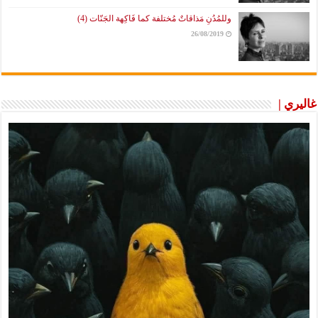
وللمُدُنِ مَذاقاتٌ مُختلفة كما فَاكِهة الجَنّات (4)
26/08/2019
غاليري |