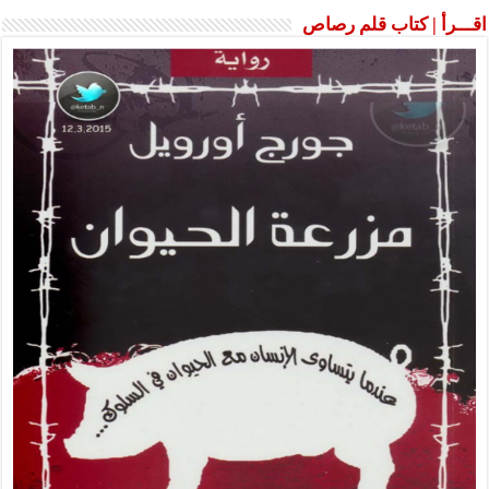
اقـــرأ | كتاب قلم رصاص