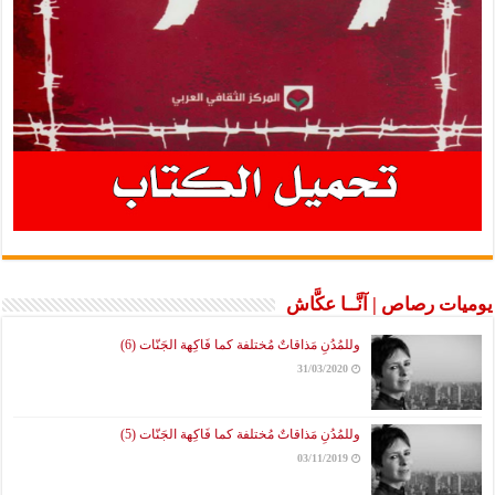
يوميات رصاص | آنَّــا عكَّاش
وللمُدُنِ مَذاقاتٌ مُختلفة كما فَاكِهة الجَنّات (6)
31/03/2020
وللمُدُنِ مَذاقاتٌ مُختلفة كما فَاكِهة الجَنّات (5)
03/11/2019