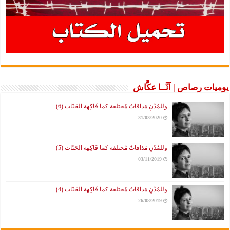
يوميات رصاص | آنَّــا عكَّاش
وللمُدُنِ مَذاقاتٌ مُختلفة كما فَاكِهة الجَنّات (6)
31/03/2020
وللمُدُنِ مَذاقاتٌ مُختلفة كما فَاكِهة الجَنّات (5)
03/11/2019
وللمُدُنِ مَذاقاتٌ مُختلفة كما فَاكِهة الجَنّات (4)
26/08/2019