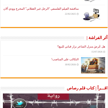
مناقشة الفيلم الفلسفي “الرجل غير العقلاني” المخرج وودي آلان
22/02/2025
أثر الفراشة |
هل عُرضَ منزل الشاعر نزار قباني للبيع؟
15/07/2026
التكالب على المناصب!
18/02/2026
اقـــرأ | كتاب قلم رصاص