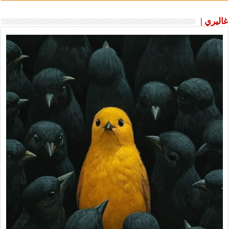
غاليري |