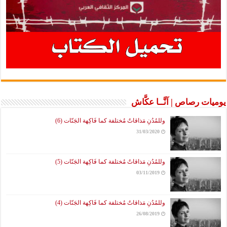
يوميات رصاص | آنَّــا عكَّاش
وللمُدُنِ مَذاقاتٌ مُختلفة كما فَاكِهة الجَنّات (6)
31/03/2020
وللمُدُنِ مَذاقاتٌ مُختلفة كما فَاكِهة الجَنّات (5)
03/11/2019
وللمُدُنِ مَذاقاتٌ مُختلفة كما فَاكِهة الجَنّات (4)
26/08/2019