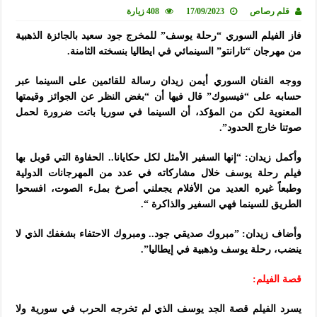
قلم رصاص
17/09/2023
408 زيارة
فاز الفيلم السوري “رحلة يوسف” للمخرج جود سعيد بالجائزة الذهبية
من مهرجان “تارانتو” السينمائي في ايطاليا بنسخته الثامنة.
ووجه الفنان السوري أيمن زيدان رسالة للقائمين على السينما عبر
حسابه على “فيسبوك” قال فيها أن “بغض النظر عن الجوائز وقيمتها
المعنوية لكن من المؤكد، أن السينما في سوريا باتت ضرورة لحمل
صوتنا خارج الحدود”.
وأكمل زيدان: “إنها السفير الأمثل لكل حكايانا.. الحفاوة التي قوبل بها
فيلم رحلة يوسف خلال مشاركاته في عدد من المهرجانات الدولية
وطبعاً غيره العديد من الأفلام يجعلني أصرخ بملء الصوت، افسحوا
الطريق للسينما فهي السفير والذاكرة “.
وأضاف زيدان: ”مبروك صديقي جود.. ومبروك الاحتفاء بشغفك الذي لا
ينضب، رحلة يوسف وذهبية في إيطاليا”.
قصة الفيلم:
يسرد الفيلم قصة الجد يوسف الذي لم تخرجه الحرب في سورية ولا