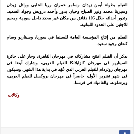
الفيلم بطولة أيمن زيدان وسامر عمران وربا الحلبي ووائل زيدان
وسيرينا محمد ونور الصباح وحيان بدور وأحمد درويش وجواد السعيد،
وتدور أحداثه خلال 105 دقائق بين مكان غير محدد داخل سورية ومخيم
للاجئين على الحدود اللبنانية.
الفيلم من إنتاج المؤسسة العامة للسينما في سوريا، وسيناريو وسام
كنعان وجود سعيد.
يذكر أن الفيلم افتتح مشاركاته في مهرجان القاهرة، وحاز على جائزة
السيناريو في مهرجان كازابلانكا للفيلم العربي، وشارك أيضا في
مهرجان روتردام للفيلم العربي الذي عُقِد في بداية هذا الشهر، وسيكون
في شهر تشرين الأول، حاضراً في مهرجان بروكسل للفيلم العربي،
وبرشلونة، والفاميك في فرنسا.
وكالات