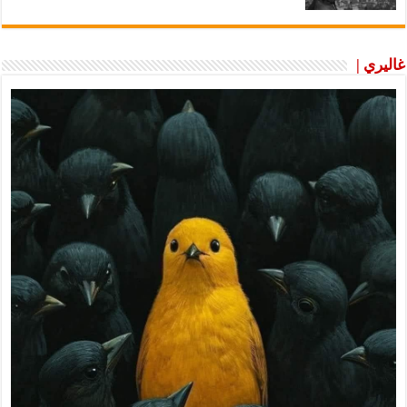
غاليري |