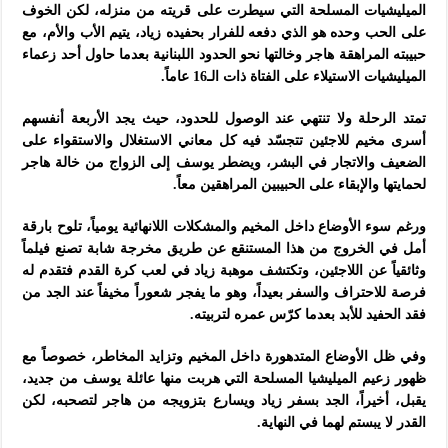
الميليشيات المسلحة التي سيطرت على قريته من منزله، لكن الخوف
على الحب وحده هو الذي دفعه للفرار بحفيده زياد، يتيم الأب والأم، مع
حبيبته المراهقة هاجر وخالتها نحو الحدود اللبنانية بعدما حاول أحد زعماء
الميليشيات الاستيلاء على الفتاة ذات الـ16 عاماً.
تمتد الرحلة ولا تنتهي عند الوصول للحدود، حيث يجد الأربعة أنفسهم
أسرى مخيم للاجئين تتجسّد فيه كل معاني الاستغلال والاستقواء على
الضعيف والاتجار في البشر، ويضطر يوسف إلى الزواج من خالة هاجر
لحمايتها والإبقاء على الحبيبين المراهقين معاً.
ورغم سوء الأوضاع داخل المخيم والمشكلات اللانهائية يومياً، تلوح بارقة
أمل في الخروج من هذا المستنقع عن طريق مخرجة شابة تصنع فيلماً
وثائقياً عن اللاجئين، وتكتشف موهبة زياد في لعب كرة القدم فتقدم له
فرصة للاحتراف والسفر بعيداً، وهو ما يفجر شعوراً مخيفاً عند الجد من
فقد الحفيد للأبد بعدما كرّس عمره لتربيته.
وفي ظل الأوضاع المتدهورة داخل المخيم وتزايد المخاطر، خصوصاً مع
ظهور زعيم الميليشيا المسلحة التي هربت منها عائلة يوسف من جديد،
يقبل، أخيراً، الجد بسفر زياد ويسارع بتزويجه من هاجر لتصحبه، لكن
القدر لا يبستم لهما في النهاية.