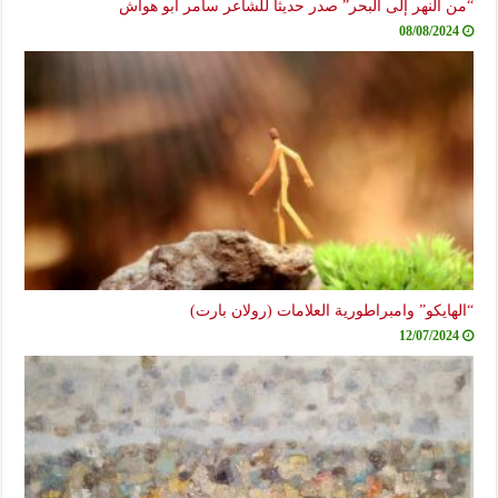
“من النهر إلى البحر” صدر حديثاً للشاعر سامر أبو هواش
08/08/2024
“الهايكو” وامبراطورية العلامات (رولان بارت)
12/07/2024