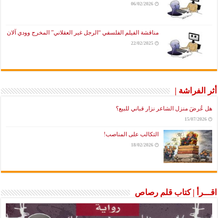
06/02/2026
مناقشة الفيلم الفلسفي “الرجل غير العقلاني” المخرج وودي آلان
22/02/2025
أثر الفراشة |
هل عُرضَ منزل الشاعر نزار قباني للبيع؟
15/07/2026
التكالب على المناصب!
18/02/2026
اقـــرأ | كتاب قلم رصاص