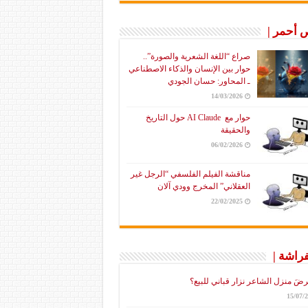
أحمر |
صراع “اللغة الشعرية والصورة”..
حوار بين الإنسان والذكاء الاصطناعي
ـ المحاور: حسان الجودي
14/03/2026
حوار مع AI Claude حول التاريخ
والحقيقة
06/02/2026
مناقشة الفيلم الفلسفي “الرجل غير
العقلاني” المخرج وودي آلان
22/02/2025
فراشة |
رضَ منزل الشاعر نزار قباني للبيع؟
15/07/