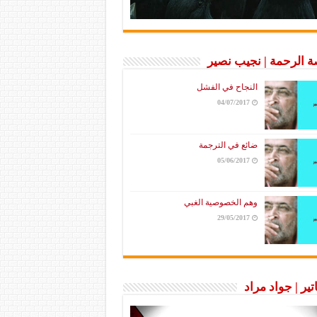
 الرحمة | نجيب نصير
النجاح في الفشل
04/07/2017
ضائع في الترجمة
05/06/2017
وهم الخصوصية الغبي
29/05/2017
تير | جواد مراد