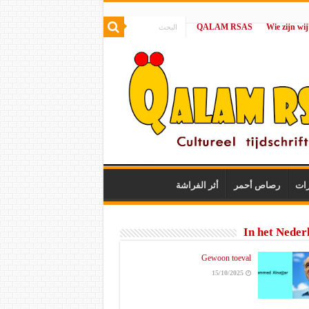
QALAM RSAS
|
رات
رصاص أحمر
أثر الفراشة
In het Neder
Gewoon toeval
15/10/2025