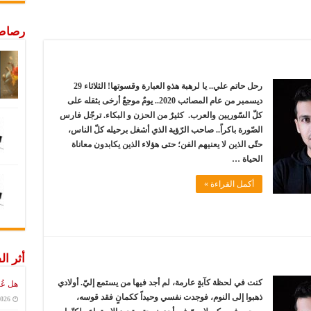
رصاص 
رحل حاتم علي.. يا لرهبة هذهِ العبارة وقسوتها! الثلاثاء 29
ديسمبر من عام المصائب 2020.. يومٌ موجعٌ أرخى بثقله على
كلّ السّوريين والعرب. كثيرٌ من الحزن و البكاء. ترجّل فارس
الصّورة باكراً.. صاحب الرّؤية الذي أشغل برحيله كلّ الناس،
حتّى الذين لا يعنيهم الفن؛ حتى هؤلاء الذين يكابدون معاناة
الحياة …
أكمل القراءة »
أثر ال
كنت في لحظة كآبةٍ عارمة، لم أجد فيها من يستمع إليّ. أولادي
هل عُ
ذهبوا إلى النوم، فوجدت نفسي وحيداً ككمانٍ فقد قوسه،
2026