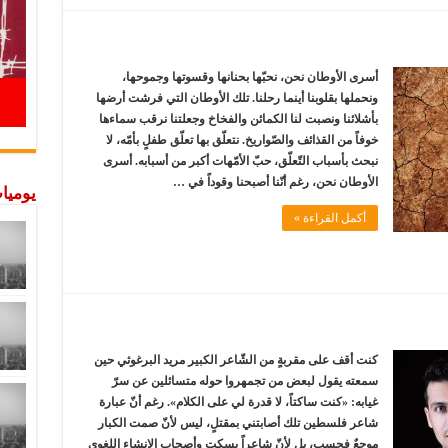
أسرى الأوطان نحن، نحبّها بحنانها وقسوتها وجموحها،
ونحملها بقلوبنا أينما رحلنا. تلك الأوطان التي فرشت أرضها
بأشلائنا ونصبت لنا الكمائن والفخاخ وجعلتنا نرقب سماءها
خوفاً من القذائف والصّواريخ. نتعلّق بها تعلّق طفلٍ بأمّه، لا
نبحث بأسباب التّعلّق، حبّ الأمّهات أكبر من أسبابه. أسرى
الأوطان نحن، رغم أنّنا أصبحنا وقوداً في …
يوميات
أكمل القراءة »
كنت أقف على مقربةٍ من الشّاعر الكبير مريد البرغوثي حين
سمعته يقول لبعض من تجمهروا حوله متسائلين عن سرّ
غيابه: «كنت ساكتاً، لا قدرة لي على الكلام». رغم أنّ عبارة
شاعر فلسطين تلك أصابتني بمقتلٍ، ليس لأنّ صمت الكبار
موجعٌ فحسب، بل لأنّ شاعراً يسكت وأصحاب الإنشاء اللغوي