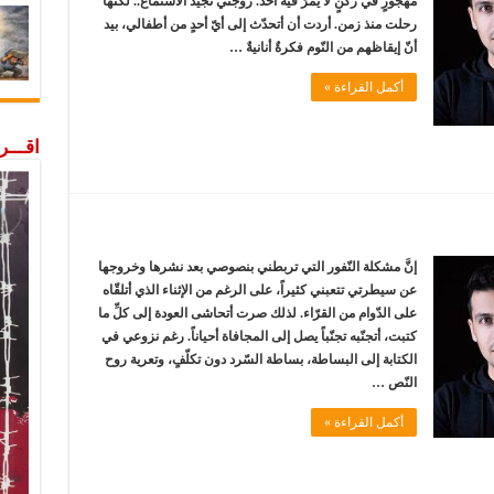
مهجورٍ في ركنٍ لا يمرّ فيه أحد. زوجتي تجيد الاستماع.. لكنّها
رحلت منذ زمن. أردت أن أتحدّث إلى أيّ أحدٍ من أطفالي، بيد
أنّ إيقاظهم من النّوم فكرةٌ أنانيةٌ …
أكمل القراءة »
اقـــ
إنَّ مشكلة النّفور التي تربطني بنصوصي بعد نشرها وخروجها
عن سيطرتي تتعبني كثيراً، على الرغم من الإثناء الذي أتلقّاه
على الدّوام من القرّاء. لذلك صرت أتحاشى العودة إلى كلِّ ما
كتبت، أتجنّبه تجنّباً يصل إلى المجافاة أحياناً. رغم نزوعي في
الكتابة إلى البساطة، بساطة السّرد دون تكلّفٍ، وتعرية روح
النّص …
أكمل القراءة »