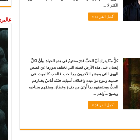
الكثر لا …
أكمل القراءة »
غاليري
كلٌّ منّا يدرك أنّ الحبَّ قدرٌ محتومٌ في هذهِ الحياة وأنَّ لكلِّ
إنسان على هذه الأرض قصته التي تختلف بدورها عن قصص
الهوى التي يعيشها الآخرون مع الحب. فالحب كالموت في
حتميته وتنوع مواعيده واختلاف أسبابه. فثمّة أناسٌ يختارهم
الحبُّ ويحتضنهم بما أُوتيَ من دفءٍ وعطاءٍ. ويضمّهم بجناحيه
ويصبح مأواهم …
أكمل القراءة »