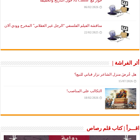
حوار مع AI Claude حول التاريخ والحقيقة
06/02/2026
مناقشة الفيلم الفلسفي “الرجل غير العقلاني” المخرج وودي آلان
22/02/2025
أثر الفراشة |
هل عُرضَ منزل الشاعر نزار قباني للبيع؟
15/07/2026
التكالب على المناصب!
18/02/2026
اقـــرأ | كتاب قلم رصاص