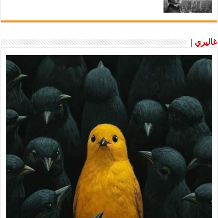
غاليري |