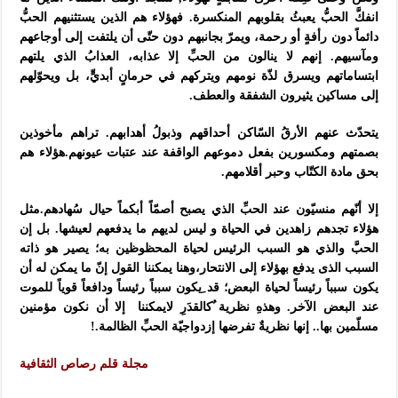
انفكَّ الحبُّ يعبثُ بقلوبهم المنكسرة. فهؤلاء هم الذين يستثنيهم الحبُّ
دائماً دون رأفةٍ أو رحمة، ويمرّ بجانبهم دون حتّى أن يلتفت إلى أوجاعهم
ومآسيهم. إنهم لا ينالون من الحبِّ إلا عذابه، العذابُ الذي يلتهم
ابتساماتهم ويسرق لذّة نومهم ويتركهم في حرمانٍ أبديٍّ، بل ويحوّلهم
إلى مساكين يثيرون الشفقة والعطف.
يتحدّث عنهم الأرقُ السّاكن أحداقهم وذبولُ أهدابهم. تراهم مأخوذين
بصمتهم ومكسورين بفعل دموعهم الواقفة عند عتبات عيونهم.هؤلاء هم
بحق مادة الكتّاب وحبر أقلامهم.
إلا أنّهم منسيّون عند الحبِّ الذي يصبح أصمّاً أبكماً حيال سُهادهم.مثل
هؤلاء تجدهم زاهدين في الحياة و ليس لديهم ما يدفعهم لعيشها. بل إن
الحبَّ والذي هو السبب الرئيس لحياة المحظوظين به؛ يصير هو ذاته
السبب الذى يدفع بهؤلاء إلى الانتحار،وهنا يمكننا القول إنّ ما يمكن له أن
يكون سبباً رئيساً لحياة البعض؛ قد ِيكون سبباً رئيساً ودافعاً قوياً للموت
عند البعض الآخر. وهذهِ نظرية ٌكالقدَرِ لايمكننا إلا أن نكون مؤمنين
مسلّمين بها.. إنها نظريةٌ تفرضها إزدواجيّة الحبِّ الظالمة.!
مجلة قلم رصاص الثقافية