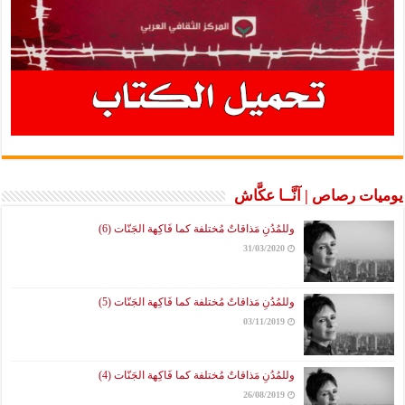
يوميات رصاص | آنَّــا عكَّاش
وللمُدُنِ مَذاقاتٌ مُختلفة كما فَاكِهة الجَنّات (6)
31/03/2020
وللمُدُنِ مَذاقاتٌ مُختلفة كما فَاكِهة الجَنّات (5)
03/11/2019
وللمُدُنِ مَذاقاتٌ مُختلفة كما فَاكِهة الجَنّات (4)
26/08/2019