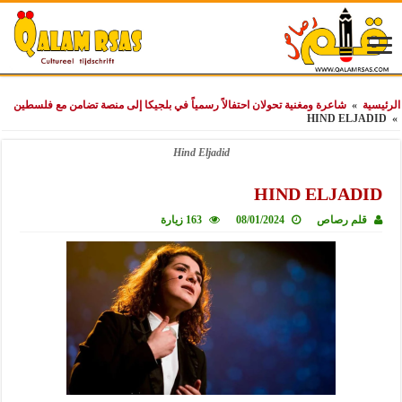
الرئيسية
»
شاعرة ومغنية تحولان احتفالاً رسمياً في بلجيكا إلى منصة تضامن مع فلسطين
HIND ELJADID
»
Hind Eljadid
HIND ELJADID
قلم رصاص
08/01/2024
163 زيارة