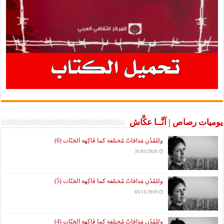
يوميات رصاص | آنَّــا عكَّاش
وللمُدُنِ مَذاقاتٌ مُختلفة كما فَاكِهة الجَنّات (6)
31/03/2020
وللمُدُنِ مَذاقاتٌ مُختلفة كما فَاكِهة الجَنّات (5)
03/11/2019
وللمُدُنِ مَذاقاتٌ مُختلفة كما فَاكِهة الجَنّات (4)