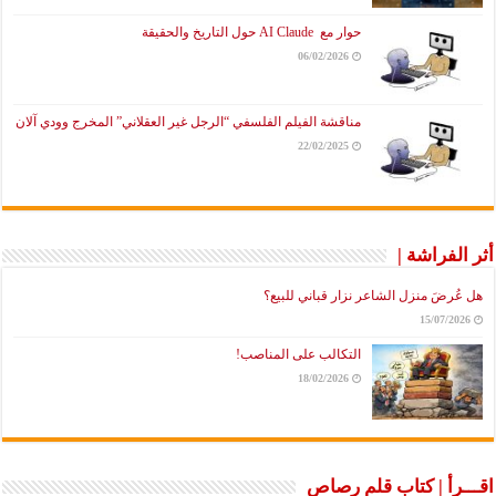
حوار مع AI Claude حول التاريخ والحقيقة
06/02/2026
مناقشة الفيلم الفلسفي “الرجل غير العقلاني” المخرج وودي آلان
22/02/2025
أثر الفراشة |
هل عُرضَ منزل الشاعر نزار قباني للبيع؟
15/07/2026
التكالب على المناصب!
18/02/2026
اقـــرأ | كتاب قلم رصاص