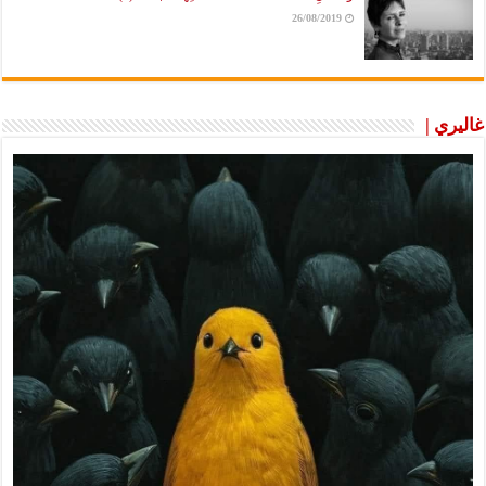
26/08/2019
غاليري |