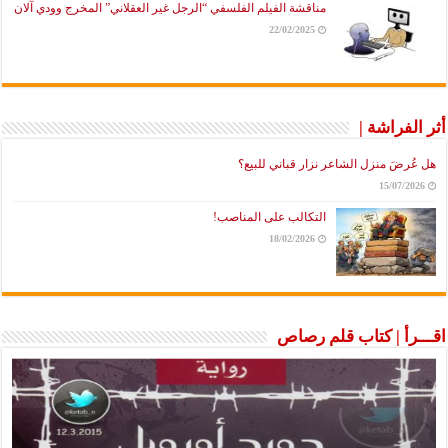
مناقشة الفيلم الفلسفي “الرجل غير العقلاني” المخرج وودي آلان
22/02/2025
أثر الفراشة |
هل عُرضَ منزل الشاعر نزار قباني للبيع؟
15/07/2026
التكالب على المناصب!
18/02/2026
اقـــرأ | كتاب قلم رصاص