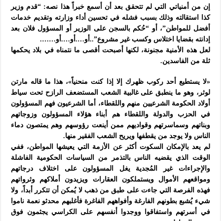
إن من أمنياتي التي لم تتحقق بعد أن أسمع خبراً هذا نصه: “قدم وزير
كذا استقالته وذلك بسبب فشله في تحسين أداء وزارته وتقديم خدمات
أفضل للمواطن”، أو “حُكم بالسجن على الوزير أو المسؤول فلان بعد
إدانته بقضايا اختلاس وكسب غير مشروع”..أو….أو….أو…….
لعل هذه الأمنية مجنونة، لكنها أصبحت أقصى ما نتمناه في بلاد يحكمها
ثلة من الفاسدين.
«لا يستطيع أحد ركوب ظهرك إلا إذا كنت منحنياً»، هذا ما قاله مارتن
لوثر، وهو ما ينطبق على غالبية الشعب المستضعف الرازح تحت سياط
أولاد الحكومة الشرعيين منهم واللقطاء، أما الشرعيون فهم المسؤولون
في الحزب والدولة واللقطاء هم أبناء هؤلاء المسؤولون وزوجاتهم
وبناتهم وسماسرتهم وقواديهم ممن أينعت رؤوسهم وهم يمتصون دماء
الناس ولا يوجد من يقطفها ويريح الشعب الفقير منها.
لم يعد بالإمكان السكوت أكثر عن الأزمة التي يعيشها المواطن، ففي
الوقت الذي يقضيه الناس بالتذمر من السياسات الحكومية الفاشلة
والإجراءات غير المُجدية يغل المسؤولون على اختلاف درجاتهم
ومواقعهم الأموال ويستملكون العقارات ويزيدون أملاكهم وثرواتهم
فهذه الفرصة التي جاءت على طبق من ذهب لا يُمكن أن تتكرر أبداً، ولا
شيء يُشبع بطونهم الفارغة وأفواههم الفاغرة فأغلبهم محدثو نعمة ناموا
في أسرتهم واستفاقوا ووجدوا أنفسهم على الكراسي يجثمون فوق