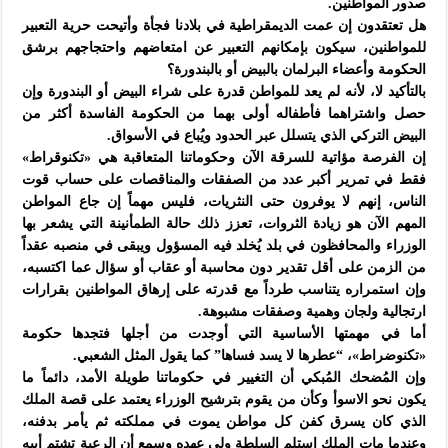
صدور المواطنين.
هل تعتقدون إن عمت الديمقراطية في بلادنا فجأة وأتيحت حرية التعبير
للمواطنين، سيكون بإمكانهم التعبير عن امتعاضهم واحتجاجهم برشق
الحكومة وأعضاء البرلمان بالبيض أو بالبندورة؟
بالتأكيد لا، لأنه لم يعد للمواطن قدرة على شراء البيض أو البندورة وإن
حصل واشتراهما فأطفاله أولى بهما من الحكومة الفاسدة أكثر من
البيض التركي الذي يتسلل عبر الحدود ويُباع في الأسواق.
إن الفرصة مؤاتية للسرقة الآن وحكوماتنا المتعاقبة هي «تكنوقراط»
فقط في تمرير أكبر عدد من الصفقات والمناقصات على حساب قوت
الناس، إنهم لا يوفرون حتى النثريات، فليس مهماً إن جاع المواطن
المهم الآن هو زيادة الثروات، تعزز ذلك حالة الطمأنينة التي يشعر بها
الوزراء والمحافظون في بلد يُخلد فيه المسؤول ويبقى في منصبه عقداً
من الزمن على أقل تقدير دون محاسبة أو عقاب أو سؤال عما اكتسبه،
وإن استمراره يتناسب طرداً مع قدرته على إرهاق المواطنين بقرارات
ارتجالية ولجان وهمية وصفقات مشبوهة.
أما في مهمتها الأساسية التي أوجدت من أجلها فتجدها حكومة
«تكنوضراط»، “عطرها لا يسد فساها” كما يقول المثل الشعبي.
وإن المُضحك المُبكي أن التغيير في حكوماتنا طويلة الأمد، دائماً ما
يكون نحو الاسوأ وكأن من يقوم بترشيح الوزراء يعتمد على قصة الملك
الذي كان يسرق كفن كل مواطن يموت في مملكته ثم يأمر بدفنه،
وعندما مات الملك استلم السلطة ولي عهده وسمع أن الرعية تشتم أبيه