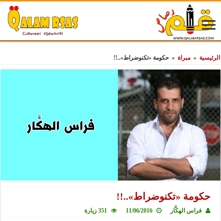
الرئيسية
»
مبراة
»
حكومة «تكنوضراط»..!!
حكومة «تكنوضراط»..!!
فراس الهكَّار
11/06/2016
351 زيارة