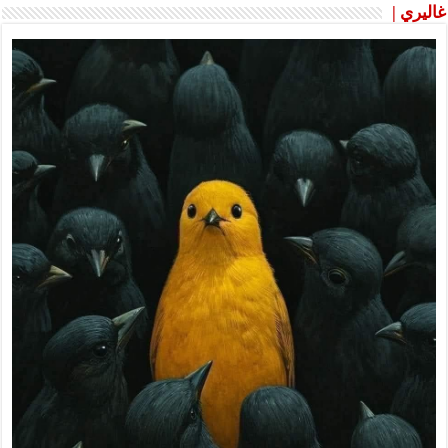
غاليري |