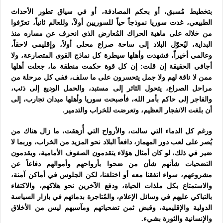
بتخطيط مُسبق، أو بحكم المصادفة، أو في سياق تطور الأحداث
الطبيعي، غدت سوريا نموذجاً حياً للسوريين أولاً، وللعالم ثانياً، تعرّفوا
من خلاله على ماهية الحراك المُعارض الذي انحرف عن مساره منذ
البداية، ليُحوّل البلاد إلى ساحة صراع محلي أولاً، وإقليمي لاحقاً،
وعالمي أخيراً، فشهدت وأهلها سيطرة كل نماذج القوى المتصارعة، ولا
أجافي الحقيقة إن قلت: إن كل قوة حكمت منطقة ما، جعلت أهلها
ممن لا ناقة لهم ولا جمل يتحسرون على ما سلف، ففي كل مرحلة من
مراحل الصراع، يتحول الثائر إلى مستبد، والحمل الوديع إلى ذئب،
والفاجر إلى حاكم بأمر الله، فأصبحت سوريا وأهلها ميدان تجارب، إلى
أن بلغت الانفجار العظيم، وتعرضت للخراب والتدمير.
ورغم كل الدماء التي سالت، والأرواح التي أُزهقت، ما زال هناك من
يُصر على لعب دور المهماز، دافعاً البلاد نحو المزيد من الخراب، وربما لا
ضير في ذلك، لو كان أمثال هؤلاء يتقدمون الصفوف الأمامية، ويقدمون
التضحيات شأنهم شأن من ضحوا بأرواحهم وأموالهم دفاعاً عن
مشروعهم، سواء اتفقنا معه أو اختلفنا، لكن الجلوس في أماكن آمنة،
والاستمتاع بكل ملذات الحياة، ودفع الآخرين نحو هلاكهم، والاكتفاء
بالتباكي عليهم في وسائل الإعلام، والمُتاجرة بدمائهم في بازار السياسة
الدولية والإقليمية، وقبض ثمن تضحياتهم ومآسيهم ليس من الأخلاق
والإنسانية والثورة بشيء.