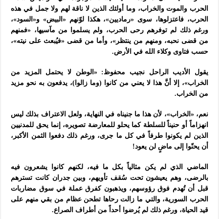
الحرب والموت والخراب، وما أولئك الذين لا ناقة لهم ولا جمل في هذه
الحرب، فاعتزلوها، سوى «رماديين»، هكذا لوّنهم «البيض» و«السود»،
ورغم ذلك لم توفرهم رحى الحرب، ولم يسلموا من مآسيها، «فمنهم
من قضى نحبه، ومنهم من ينتظر»، وأما من قضى «فيُبعث على نيته»،
حسب فتاوى وكلاء الله في الأرض.
يقول الأديب الراحل نجيب محفوظ: «الوطن لا يحتمل المزيد من
الخراب»، إلا أنَّ هذا لا يعني من كانوا (وما زالوا)، يدفعون به نحو مزيد
من الخراب.
نعم، «الخراب»، لأن هذا ما جنيناه في النهاية، ولعل الاعتراف بذلك ليس
انهزاماً أو حنيناً للسلطة كما يحلو للمعارضة تصويره، إنما يحق للمدنيين
الذين لم يكونوا طرفاً في كل ما جرى، ورغم ذلك دفعوا الثمن الأكبر،
أن يحنّوا إلى ماضٍ لن يعود!
الماضي الذي لم يكن مثالياً بكل ما فيه، لكنهم كانوا يشعرون فيه
بالرضى، وهم يعيشون تحت سُقف تأويهم، وبين جدران كانت تسترهم
قبل أن تُهدم فوق رؤوسهم، ويذهبون كفرق عملة في سوق مضاربات
الحرب السورية، والتي ما زالت رحاها تطحن عظام من بقي منهم على
قيد الحياة، ورغم ذلك لم يُرضوا أحداً من أطراف الصراع.