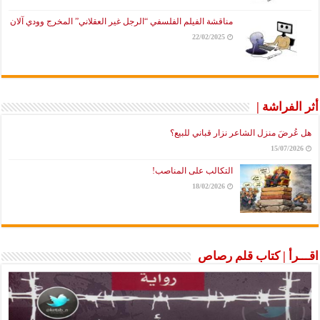
مناقشة الفيلم الفلسفي “الرجل غير العقلاني” المخرج وودي آلان
22/02/2025
أثر الفراشة |
هل عُرضَ منزل الشاعر نزار قباني للبيع؟
15/07/2026
التكالب على المناصب!
18/02/2026
اقـــرأ | كتاب قلم رصاص