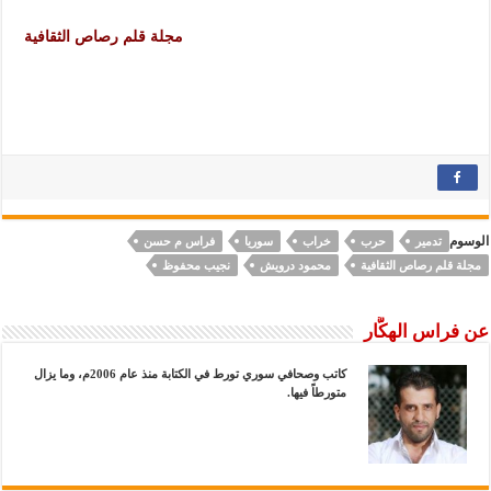
مجلة قلم رصاص الثقافية
الوسوم
تدمير
حرب
خراب
سوريا
فراس م حسن
مجلة قلم رصاص الثقافية
محمود درويش
نجيب محفوظ
عن فراس الهكَّار
كاتب وصحافي سوري تورط في الكتابة منذ عام 2006م، وما يزال
متورطاً فيها.