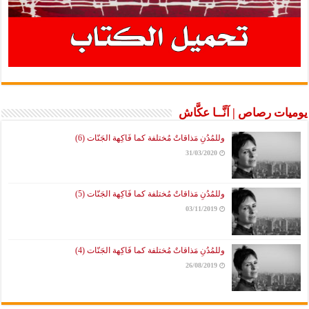
يوميات رصاص | آنَّــا عكَّاش
وللمُدُنِ مَذاقاتٌ مُختلفة كما فَاكِهة الجَنّات (6)
31/03/2020
وللمُدُنِ مَذاقاتٌ مُختلفة كما فَاكِهة الجَنّات (5)
03/11/2019
وللمُدُنِ مَذاقاتٌ مُختلفة كما فَاكِهة الجَنّات (4)
26/08/2019