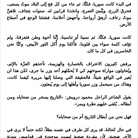
في البدء كانت سوريا، فكنَّا، ثم جاء من كل فج إلى البلاد موتٌ يسعى،
فحرقَ الزرع، ويَبَّسَ الضرع، واتخذنا قرابين له.
سنوات عِجاف، تلاهنَّ
موتٌ زعاف، أزهقَ أرواحنا، وأجهضَ أحلامنا، فشتتنا الوجع في أصقاع
الأرض.
كانت سوريا، فكنَّا، ثم نسينا أو تناسينا، إنَّنا أخوة وطن فتفرقنا، ولم
تؤلف كلمة سواء بين قلوبنا، فأُكلنا يوم أُكل الثور الأبيض، وكنَّا نحن
الخاسرين في كل ما كان.
يرفض كثيرون الاعتراف بالخسارة والهزيمة، تأخذهم العزّة بالإثم،
ويُحاولون مواراة سوءتهم كي لا يُحمّلهم أحد وزر ما جرى، لكن هذا لن
يُغير في الواقع شيئاً، فالحقيقة التي وصلنا إليها مريرة كيفما كانت،
وهناك من سيحمل وزر سوريا وأهلها إلى يوم يُبعثون.
يقول الشاعر الراحل محمود درويش: «التاريخ يسخر من ضحاياه ومن
أبطاله.. يُلقي عليهم نظرة ويمر».
فهل نحن من أبطال التاريخ أم من ضحاياه؟
في حال كحالنا، قد يرى كل طرف في نفسه بطلاً، لكنه حتماً لا يرى في
الآخر ضحية، لأن مفردة ضحية ليست موجودة في قواميس سدنة