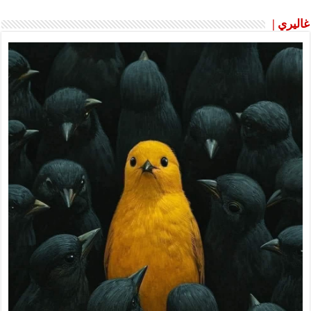
غاليري |