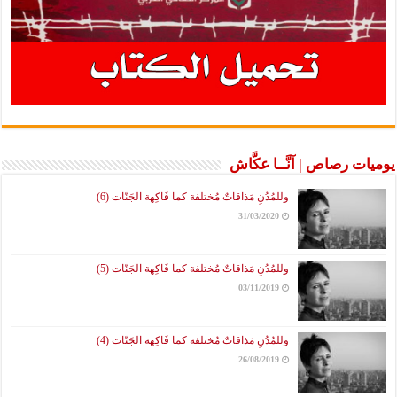
يوميات رصاص | آنَّــا عكَّاش
وللمُدُنِ مَذاقاتٌ مُختلفة كما فَاكِهة الجَنّات (6)
31/03/2020
وللمُدُنِ مَذاقاتٌ مُختلفة كما فَاكِهة الجَنّات (5)
03/11/2019
وللمُدُنِ مَذاقاتٌ مُختلفة كما فَاكِهة الجَنّات (4)
26/08/2019