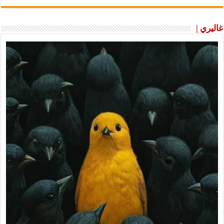
غاليري |