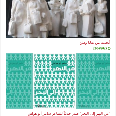
أبجدية من بقايا وطن
22/06/2025
“من النهر إلى البحر” صدر حديثاً للشاعر سامر أبو هواش