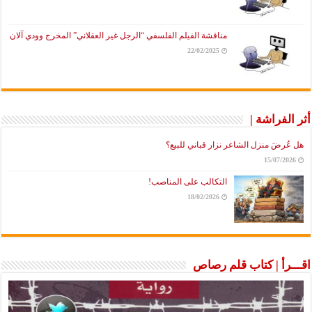
مناقشة الفيلم الفلسفي “الرجل غير العقلاني” المخرج وودي آلان
22/02/2025
أثر الفراشة |
هل عُرضَ منزل الشاعر نزار قباني للبيع؟
15/07/2026
التكالب على المناصب!
18/02/2026
اقـــرأ | كتاب قلم رصاص