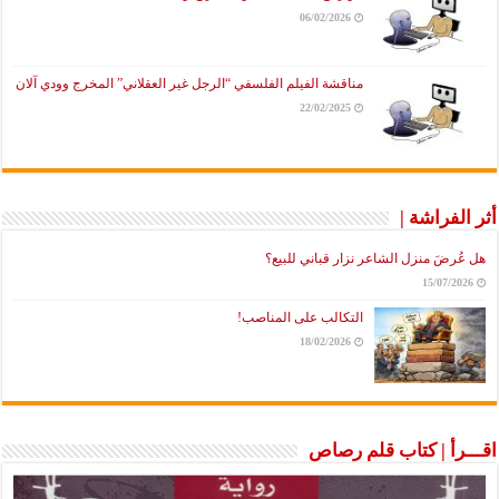
06/02/2026
مناقشة الفيلم الفلسفي “الرجل غير العقلاني” المخرج وودي آلان
22/02/2025
أثر الفراشة |
هل عُرضَ منزل الشاعر نزار قباني للبيع؟
15/07/2026
التكالب على المناصب!
18/02/2026
اقـــرأ | كتاب قلم رصاص