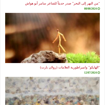
“من النهر إلى البحر” صدر حديثاً للشاعر سامر أبو هواش
08/08/2024
“الهايكو” وامبراطورية العلامات (رولان بارت)
12/07/2024