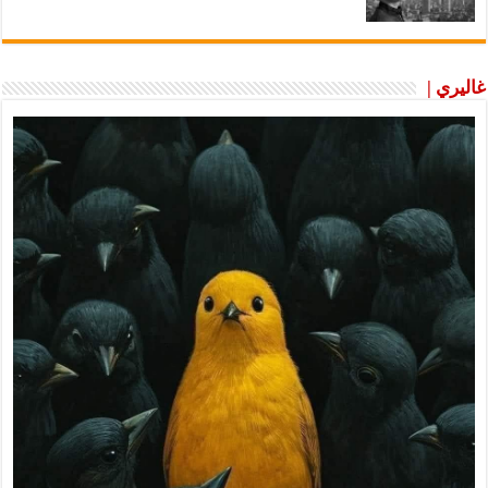
غاليري |