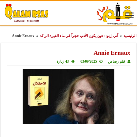
الرئيسية
»
آني إرنو:: حين يكون الأدب حجراً في ماء الغيرة الراكد
»
Annie Ernaux
Annie Ernaux
قلم رصاص
03/09/2025
43 زيارة