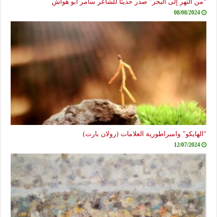
“من النهر إلى البحر” صدر حديثاً للشاعر سامر أبو هواش
08/08/2024
“الهايكو” وامبراطورية العلامات (رولان بارت)
12/07/2024