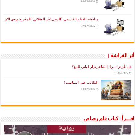
06/02/2026
مناقشة الفيلم الفلسفي “الرجل غير العقلاني” المخرج وودي آلان
22/02/2025
أثر الفراشة |
هل عُرضَ منزل الشاعر نزار قباني للبيع؟
15/07/2026
التكالب على المناصب!
18/02/2026
اقـــرأ | كتاب قلم رصاص