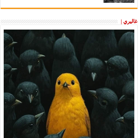
غاليري |