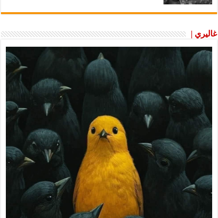
غاليري |