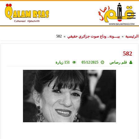
الرئيسية
»
بيـــونة.. وداع صوت جزائري حقيقي
»
582
582
قلم رصاص
05/12/2025
151 زيارة