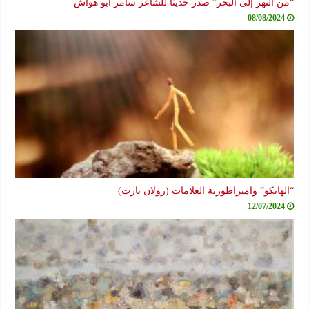
“من النهر إلى البحر” صدر حديثاً للشاعر سامر أبو هواش
08/08/2024
“الهايكو” وامبراطورية العلامات (رولان بارت)
12/07/2024