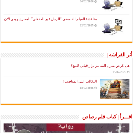
06/02/2026
مناقشة الفيلم الفلسفي “الرجل غير العقلاني” المخرج وودي آلان
22/02/2025
أثر الفراشة |
هل عُرضَ منزل الشاعر نزار قباني للبيع؟
15/07/2026
التكالب على المناصب!
18/02/2026
اقـــرأ | كتاب قلم رصاص